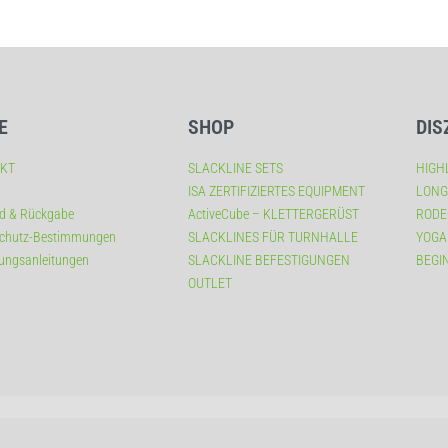
E
SHOP
DIS
KT
SLACKLINE SETS
HIGH
ISA ZERTIFIZIERTES EQUIPMENT
LONG
d & Rückgabe
ActiveCube – KLETTERGERÜST
RODE
chutz-Bestimmungen
SLACKLINES FÜR TURNHALLE
YOGA
ungsanleitungen
SLACKLINE BEFESTIGUNGEN
BEGI
OUTLET