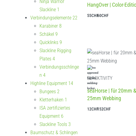
Ninja Warrior
HangOver | Color-Editi
Slackline
1
55
CHF
60
CHF
Verbindungselemente
22
Ausführung wählen
Karabiner
8
Schäkel
9
Quicklinks
9
Slackline Rigging
Plates
4
Verbindungsschlinge
n
4
SLACKTIVITY
Highline Equipment
14
seaHorse | für 20mm 
Bungees
2
25mm Webbing
Kletterhaken
1
ISA zertifiziertes
12
CHF
152
CHF
Ausführung wählen
Equipment
6
Slackline Tools
3
Baumschutz & Schlingen