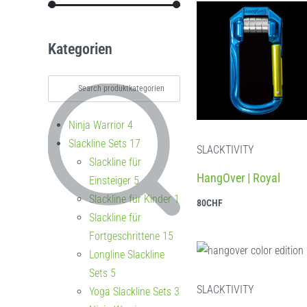
Kategorien
Ninja Warrior
4
Slackline Sets
17
SLACKTIVITY
Slackline für
HangOver | Royal
Einsteiger
5
Slackline für Kinder
1
80
CHF
In den Warenkorb
Slackline für
Fortgeschrittene
15
Longline Slackline
Sets
5
SLACKTIVITY
Yoga Slackline Sets
3