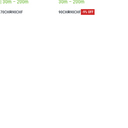
| 30m – 200m
30m – 200m
70
CHF
490
CHF
90
CHF
490
CHF
-9% OFF
Ausführung wählen
Ausführung wählen