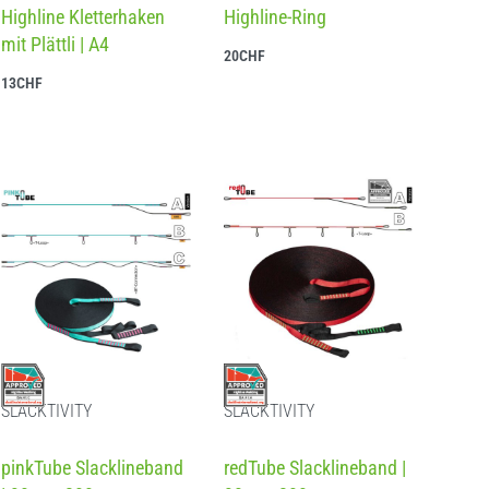
Highline Kletterhaken
Highline-Ring
mit Plättli | A4
20
CHF
In den Warenkorb
13
CHF
Weiterlesen
SLACKTIVITY
SLACKTIVITY
Bewertet mit
4.50
von 5
Bewertet mit
5.00
von 5
pinkTube Slacklineband
redTube Slacklineband |