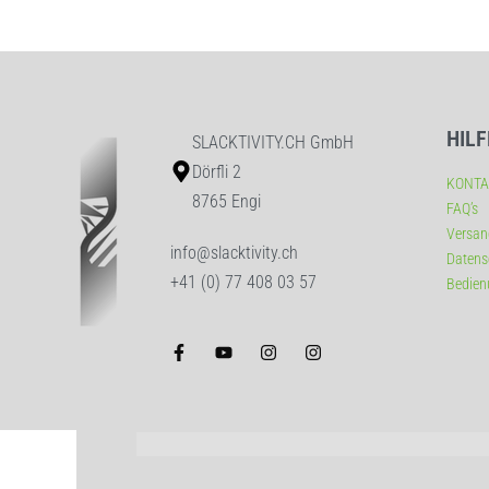
HILF
SLACKTIVITY.CH GmbH
Dörfli 2
KONTA
8765 Engi
FAQ’s
Versan
info@slacktivity.ch
Datens
+41 (0) 77 408 03 57
Bedien