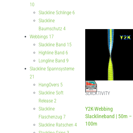
10
Slackline Schlinge
6
Slackline
Baumschutz
4
Webbings
17
Slackline Band
15
Highline Band
6
Longline Band
9
Slackline Spannsysteme
21
HangOvers
5
Slackline Soft
SLACKTIVITY
Release
2
Bewertet mit
5.00
von 5
Y2K-Webbing
Slackline
Slacklineband | 50m –
Flaschenzug
7
100m
Slackline Ratschen
4
Slackline Grips
3