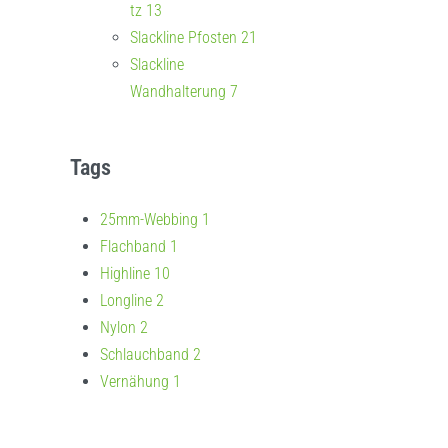
tz
13
Instagram
Slackline Pfosten
21
Slackline
Wandhalterung
7
Tags
25mm-Webbing
1
Flachband
1
Highline
10
Longline
2
Nylon
2
Schlauchband
2
Vernähung
1