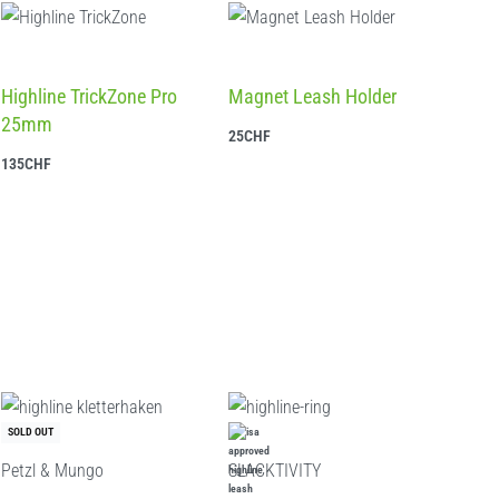
Highline TrickZone Pro
Magnet Leash Holder
25mm
25
CHF
Ausführung wählen
135
CHF
In den Warenkorb
SOLD OUT
Petzl & Mungo
SLACKTIVITY