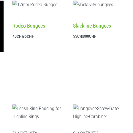
Rodeo Bungees
Slackline Bungees
40
CHF
95
CHF
55
CHF
300
CHF
Ausführung wählen
Ausführung wählen