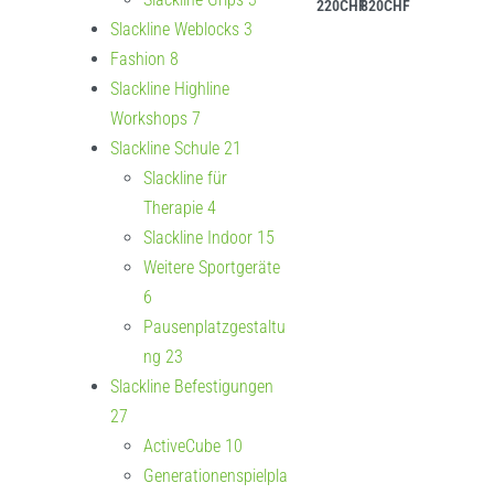
220
CHF
820
CHF
Ausführung wählen
Slackline Weblocks
3
Fashion
8
Slackline Highline
Workshops
7
Slackline Schule
21
Slackline für
Therapie
4
Slackline Indoor
15
Weitere Sportgeräte
6
Pausenplatzgestaltu
ng
23
Youtube
Slackline Befestigungen
27
Facebook
ActiveCube
10
Generationenspielpla