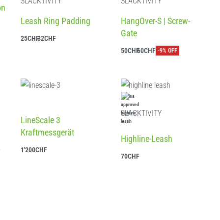
SLACKTIVITY
SLACKTIVITY
on
Leash Ring Padding
HangOver-S | Screw-
Gate
25
CHF
32
CHF
Ausführung wählen
50
CHF
60
CHF
-9% OFF
Ausführung wählen
SLACKTIVITY
LineScale 3
Kraftmessgerät
Bewertet mit
5.00
von 5
Highline-Leash
&
1'200
CHF
70
CHF
In den Warenkorb
Ausführung wählen