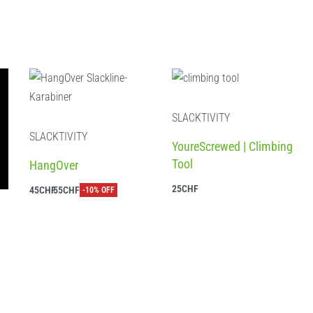
SLACKTIVITY
SLACKTIVITY
YoureScrewed | Climbing
Tool
HangOver
25
CHF
45
CHF
55
CHF
-10% OFF
In den Warenkorb
Ausführung wählen