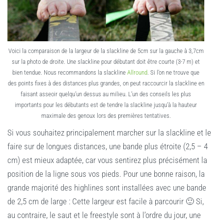
Voici la comparaison de la largeur de la slackline de 5cm sur la gauche à 3,7cm
sur la photo de droite. Une slackline pour débutant doit être courte (3-7 m) et
bien tendue. Nous recommandons la slackline
Allround
. Si l’on ne trouve que
des points fixes à des distances plus grandes, on peut raccourcir la slackline en
faisant asseoir quelqu’un dessus au milieu. L’un des conseils les plus
importants pour les débutants est de tendre la slackline jusqu’à la hauteur
maximale des genoux lors des premières tentatives.
Si vous souhaitez principalement marcher sur la slackline et le
faire sur de longues distances, une bande plus étroite (2,5 – 4
cm) est mieux adaptée, car vous sentirez plus précisément la
position de la ligne sous vos pieds. Pour une bonne raison, la
grande majorité des highlines sont installées avec une bande
de 2,5 cm de large : Cette largeur est facile à parcourir 🙂 Si,
au contraire, le saut et le freestyle sont à l’ordre du jour, une