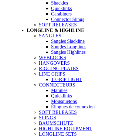
Shackles
Quicklinks
Carabiners
Connector Slings
SOFT RELEASES
LONGLINE & HIGHLINE
SANGLES
Sangles Slackline
Sangles Longlines
Sangles Highlines
WEBLOCKS
HANGOVERS
RIGGING PLATES
LINE GRIPS
T-GRIP LIGHT
CONNECTEURS
Manilles
Quicklinks
Mousquetons
Élingues de connexion
SOFT RELEASES
SLINGS
BAUMSCHUTZ
HIGHLINE EQUIPMENT
LONGLINE SETS