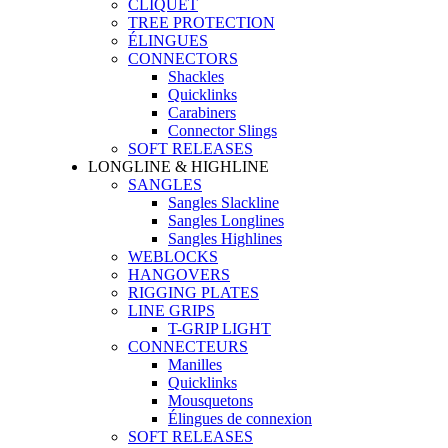
CLIQUET
TREE PROTECTION
ÉLINGUES
CONNECTORS
Shackles
Quicklinks
Carabiners
Connector Slings
SOFT RELEASES
LONGLINE & HIGHLINE
SANGLES
Sangles Slackline
Sangles Longlines
Sangles Highlines
WEBLOCKS
HANGOVERS
RIGGING PLATES
LINE GRIPS
T-GRIP LIGHT
CONNECTEURS
Manilles
Quicklinks
Mousquetons
Élingues de connexion
SOFT RELEASES