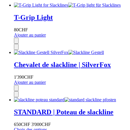
T-Grip Light
80
CHF
Ajouter au panier
Chevalet de slackline | SilverFox
1'390
CHF
Ajouter au panier
STANDARD | Poteau de slackline
650
CHF
3'000
CHF
Choix des options