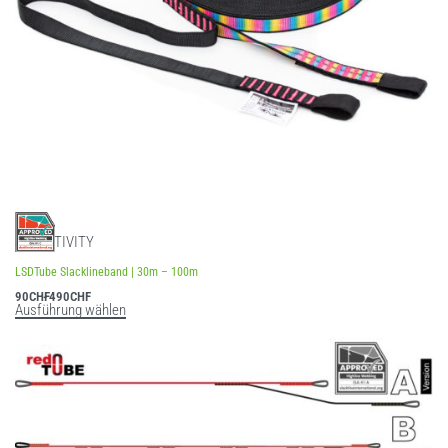
SLACKTIVITY
LSDTube Slacklineband | 30m – 100m
90
CHF
490
CHF
Ausführung wählen