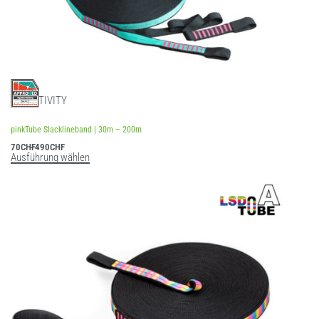
SLACKTIVITY
Bewertet mit
4.50
von 5
pinkTube Slacklineband | 30m – 200m
70
CHF
490
CHF
Ausführung wählen