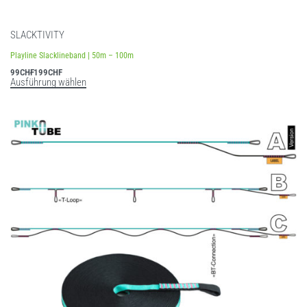
SLACKTIVITY
Playline Slacklineband | 50m – 100m
99
CHF
199
CHF
Ausführung wählen