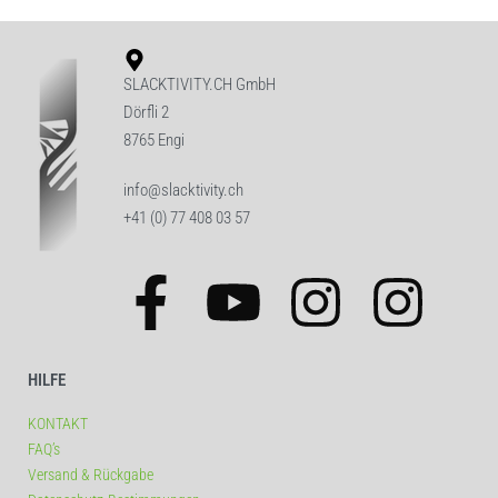
SLACKTIVITY.CH GmbH
Dörfli 2
8765 Engi
info@slacktivity.ch
+41 (0) 77 408 03 57
HILFE
KONTAKT
FAQ’s
Versand & Rückgabe