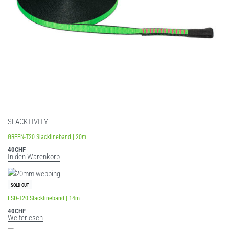
SLACKTIVITY
GREEN-T20 Slacklineband | 20m
40
CHF
In den Warenkorb
SOLD OUT
LSD-T20 Slacklineband | 14m
40
CHF
Weiterlesen