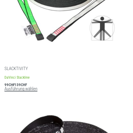
SLACKTIVITY
DaVinci Slackline
99
CHF
139
CHF
Ausführung wählen