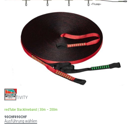
-9% OFF
SLACKTIVITY
Bewertet mit
5.00
von 5
redTube Slacklineband | 30m – 200m
90
CHF
490
CHF
Ausführung wählen