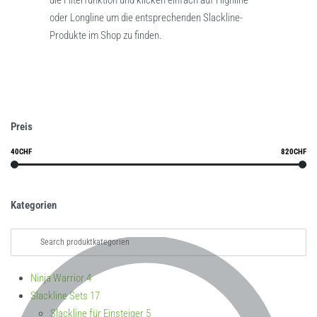
die Filterfunktion und klicken einfach auf Highline
oder Longline um die entsprechenden Slackline-
Produkte im Shop zu finden.
Preis
40CHF
820CHF
Kategorien
Ninja Warrior
4
Slackline Sets
17
Slackline für Einsteiger
5