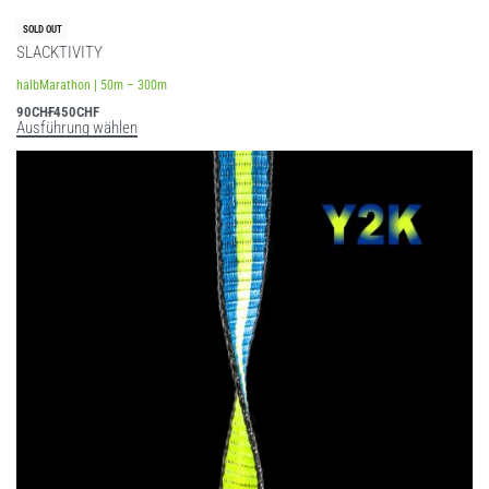
SOLD OUT
SLACKTIVITY
halbMarathon | 50m – 300m
90
CHF
450
CHF
Ausführung wählen