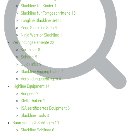
Slackline für Kinder
1
Slackline für Fortgeschrittene
15
Longline Slackline Sets
5
Yoga Slackline Sets
3
Ninja Warrior Slackline
1
Verbindungselemente
22
Karabiner
8
Schäkel
9
Quicklinks
9
Slackline Rigging Plates
4
Verbindungsschlingen
4
Highline Equipment
14
Bungees
2
Kletterhaken
1
ISA zertifiziertes Equipment
6
Slackline Tools
3
Baumschutz & Schlingen
10
Slackline Schlinge
6