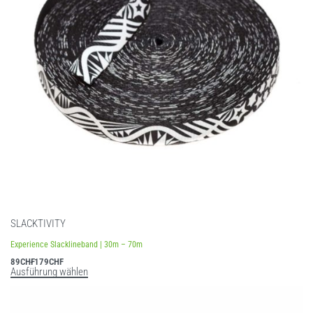
SLACKTIVITY
Experience Slacklineband | 30m – 70m
89
CHF
179
CHF
Ausführung wählen