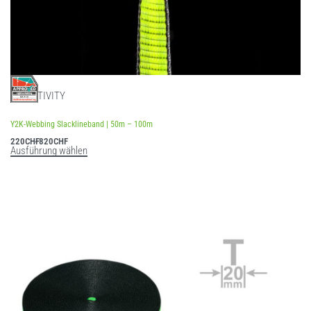
SLACKTIVITY
Bewertet mit
5.00
von 5
Y2K-Webbing Slacklineband | 50m – 100m
220
CHF
820
CHF
Ausführung wählen