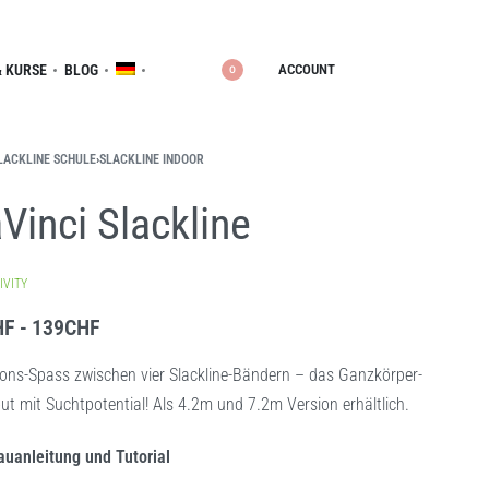
ACCOUNT
 KURSE
BLOG
0
LACKLINE SCHULE
›
SLACKLINE INDOOR
Vinci Slackline
IVITY
HF
139
CHF
ions-Spass zwischen vier Slackline-Bändern – das Ganzkörper-
t mit Suchtpotential! Als 4.2m und 7.2m Version erhältlich.
auanleitung und Tutorial