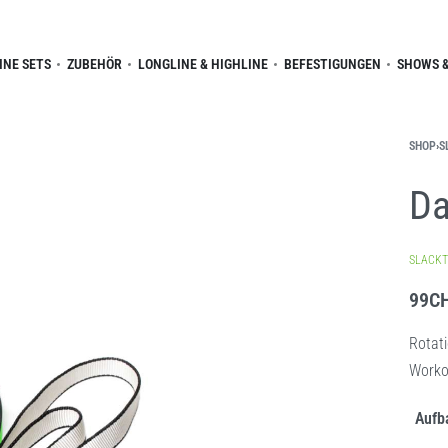
INE SETS
ZUBEHÖR
LONGLINE & HIGHLINE
BEFESTIGUNGEN
SHOWS &
SHOP
›
S
Da
SLACKT
99
C
Rotat
Workou
Aufb