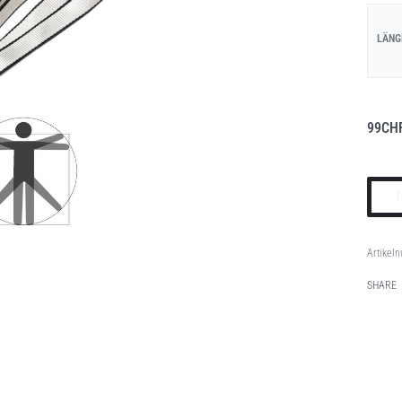
LÄNG
99
CH
SHARE