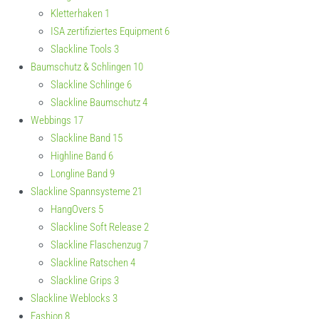
Kletterhaken
1
ISA zertifiziertes Equipment
6
Slackline Tools
3
Baumschutz & Schlingen
10
Slackline Schlinge
6
Slackline Baumschutz
4
Webbings
17
Slackline Band
15
Highline Band
6
Longline Band
9
Slackline Spannsysteme
21
HangOvers
5
Slackline Soft Release
2
Slackline Flaschenzug
7
Slackline Ratschen
4
Slackline Grips
3
Slackline Weblocks
3
Fashion
8