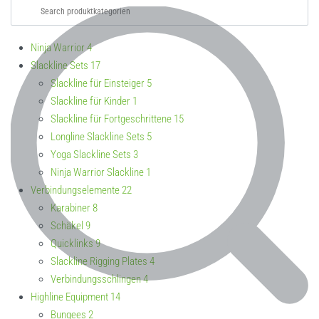
Ninja Warrior
4
Slackline Sets
17
Slackline für Einsteiger
5
Slackline für Kinder
1
Slackline für Fortgeschrittene
15
Longline Slackline Sets
5
Yoga Slackline Sets
3
Ninja Warrior Slackline
1
Verbindungselemente
22
Karabiner
8
Schäkel
9
Quicklinks
9
Slackline Rigging Plates
4
Verbindungsschlingen
4
Highline Equipment
14
Bungees
2