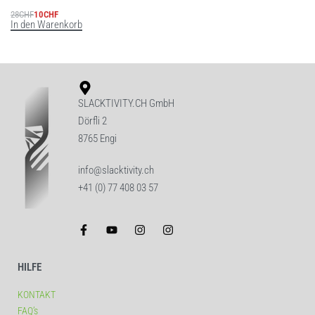
28
CHF
10
CHF
In den Warenkorb
SLACKTIVITY.CH GmbH
Dörfli 2
8765 Engi
info@slacktivity.ch
+41 (0) 77 408 03 57
HILFE
KONTAKT
FAQ’s