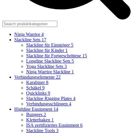
Ninja Warrior
4
Slackline Sets
17
Slackline für Einsteiger
5
Slackline für Kinder
1
Slackline für Fortgeschrittene
15
Longline Slackline Sets
5
Yoga Slackline Sets
3
Ninja Warrior Slackline
1
Verbindungselemente
22
Karabiner
8
Schäkel
9
Quicklinks
9
Slackline Rigging Plates
4
Verbindungsschlingen
4
Highline Equipment
14
Bungees
2
Kletterhaken
1
ISA zertifiziertes Equipment
6
Slackline Tools
3