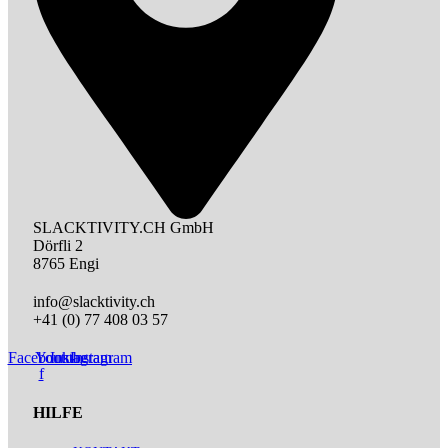
SLACKTIVITY.CH GmbH
Dörfli 2
8765 Engi
info@slacktivity.ch
+41 (0) 77 408 03 57
Facebook-
Youtube
Instagram
Instagram
f
HILFE