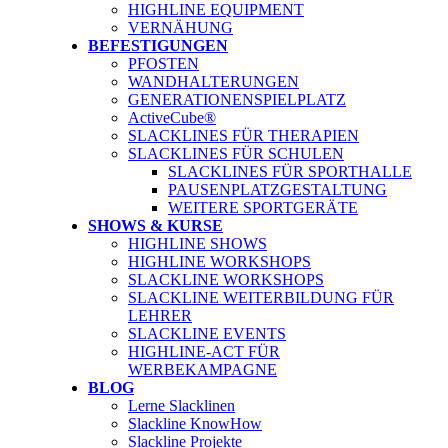
HIGHLINE EQUIPMENT
VERNÄHUNG
BEFESTIGUNGEN
PFOSTEN
WANDHALTERUNGEN
GENERATIONENSPIELPLATZ
ActiveCube®
SLACKLINES FÜR THERAPIEN
SLACKLINES FÜR SCHULEN
SLACKLINES FÜR SPORTHALLE
PAUSENPLATZGESTALTUNG
WEITERE SPORTGERÄTE
SHOWS & KURSE
HIGHLINE SHOWS
HIGHLINE WORKSHOPS
SLACKLINE WORKSHOPS
SLACKLINE WEITERBILDUNG FÜR
LEHRER
SLACKLINE EVENTS
HIGHLINE-ACT FÜR
WERBEKAMPAGNE
BLOG
Lerne Slacklinen
Slackline KnowHow
Slackline Projekte