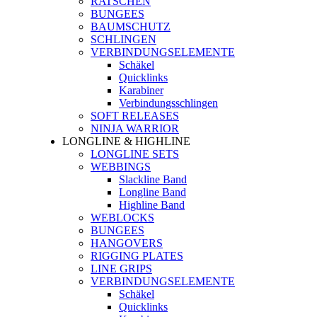
RATSCHEN
BUNGEES
BAUMSCHUTZ
SCHLINGEN
VERBINDUNGSELEMENTE
Schäkel
Quicklinks
Karabiner
Verbindungsschlingen
SOFT RELEASES
NINJA WARRIOR
LONGLINE & HIGHLINE
LONGLINE SETS
WEBBINGS
Slackline Band
Longline Band
Highline Band
WEBLOCKS
BUNGEES
HANGOVERS
RIGGING PLATES
LINE GRIPS
VERBINDUNGSELEMENTE
Schäkel
Quicklinks