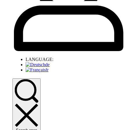
LANGUAGE:
de
fr