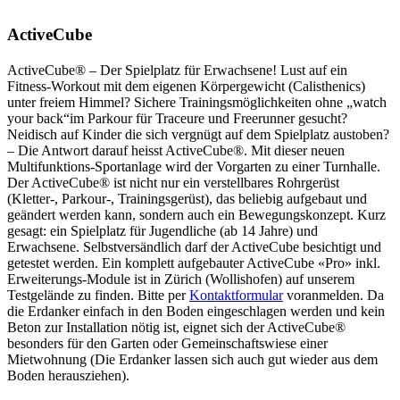
ActiveCube
ActiveCube® – Der Spielplatz für Erwachsene! Lust auf ein
Fitness-Workout mit dem eigenen Körpergewicht (Calisthenics)
unter freiem Himmel? Sichere Trainingsmöglichkeiten ohne „watch
your back“im Parkour für Traceure und Freerunner gesucht?
Neidisch auf Kinder die sich vergnügt auf dem Spielplatz austoben?
– Die Antwort darauf heisst ActiveCube®. Mit dieser neuen
Multifunktions-Sportanlage wird der Vorgarten zu einer Turnhalle.
Der ActiveCube® ist nicht nur ein verstellbares Rohrgerüst
(Kletter-, Parkour-, Trainingsgerüst), das beliebig aufgebaut und
geändert werden kann, sondern auch ein Bewegungskonzept. Kurz
gesagt: ein Spielplatz für Jugendliche (ab 14 Jahre) und
Erwachsene. Selbstversändlich darf der ActiveCube besichtigt und
getestet werden. Ein komplett aufgebauter ActiveCube «Pro» inkl.
Erweiterungs-Module ist in Zürich (Wollishofen) auf unserem
Testgelände zu finden. Bitte per
Kontaktformular
voranmelden. Da
die Erdanker einfach in den Boden eingeschlagen werden und kein
Beton zur Installation nötig ist, eignet sich der ActiveCube®
besonders für den Garten oder Gemeinschaftswiese einer
Mietwohnung (Die Erdanker lassen sich auch gut wieder aus dem
Boden herausziehen).