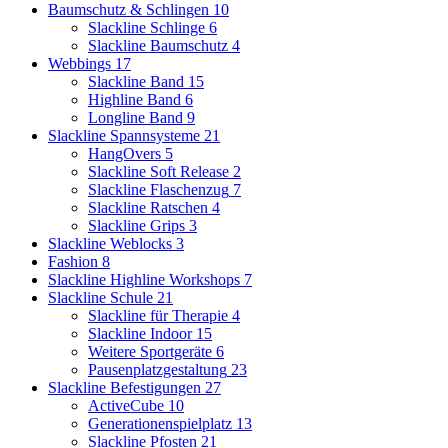
Baumschutz & Schlingen
10
Slackline Schlinge
6
Slackline Baumschutz
4
Webbings
17
Slackline Band
15
Highline Band
6
Longline Band
9
Slackline Spannsysteme
21
HangOvers
5
Slackline Soft Release
2
Slackline Flaschenzug
7
Slackline Ratschen
4
Slackline Grips
3
Slackline Weblocks
3
Fashion
8
Slackline Highline Workshops
7
Slackline Schule
21
Slackline für Therapie
4
Slackline Indoor
15
Weitere Sportgeräte
6
Pausenplatzgestaltung
23
Slackline Befestigungen
27
ActiveCube
10
Generationenspielplatz
13
Slackline Pfosten
21