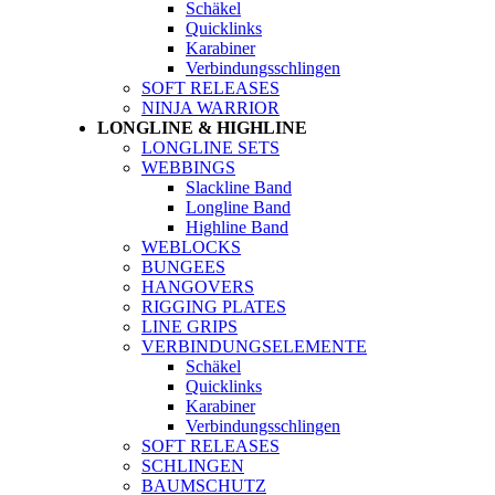
Schäkel
Quicklinks
Karabiner
Verbindungsschlingen
SOFT RELEASES
NINJA WARRIOR
LONGLINE & HIGHLINE
LONGLINE SETS
WEBBINGS
Slackline Band
Longline Band
Highline Band
WEBLOCKS
BUNGEES
HANGOVERS
RIGGING PLATES
LINE GRIPS
VERBINDUNGSELEMENTE
Schäkel
Quicklinks
Karabiner
Verbindungsschlingen
SOFT RELEASES
SCHLINGEN
BAUMSCHUTZ