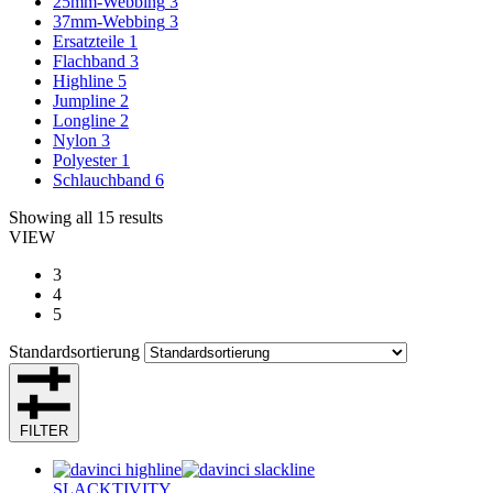
25mm-Webbing
3
37mm-Webbing
3
Ersatzteile
1
Flachband
3
Highline
5
Jumpline
2
Longline
2
Nylon
3
Polyester
1
Schlauchband
6
Showing all 15 results
VIEW
3
4
5
Standardsortierung
FILTER
SLACKTIVITY