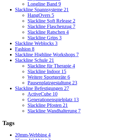
Longline Band
9
Slackline Spannsysteme
21
HangOvers
5
Slackline Soft Release
2
Slackline Flaschenzug
7
Slackline Ratschen
4
Slackline Grips
3
Slackline Weblocks
3
Fashion
8
Slackline Highline Workshops
7
Slackline Schule
21
Slackline für Therapie
4
Slackline Indoor
15
Weitere Sportgeräte
6
Pausenplatzgestaltung
23
Slackline Befestigungen
27
ActiveCube
10
Generationenspielplatz
13
Slackline Pfosten
21
Slackline Wandhalterung
7
Tags
20mm-Webbing
4