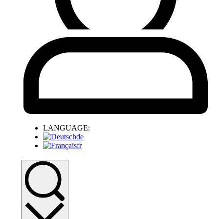
LANGUAGE:
de
fr