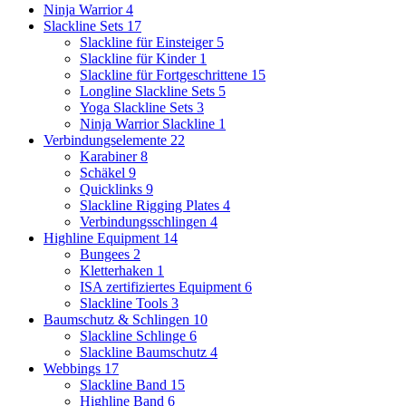
Ninja Warrior
4
Slackline Sets
17
Slackline für Einsteiger
5
Slackline für Kinder
1
Slackline für Fortgeschrittene
15
Longline Slackline Sets
5
Yoga Slackline Sets
3
Ninja Warrior Slackline
1
Verbindungselemente
22
Karabiner
8
Schäkel
9
Quicklinks
9
Slackline Rigging Plates
4
Verbindungsschlingen
4
Highline Equipment
14
Bungees
2
Kletterhaken
1
ISA zertifiziertes Equipment
6
Slackline Tools
3
Baumschutz & Schlingen
10
Slackline Schlinge
6
Slackline Baumschutz
4
Webbings
17
Slackline Band
15
Highline Band
6