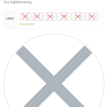
fürs Highlinetraining.
50m
80m
100m
150m
200m
250m
LÄNGE
Zurücksetzen