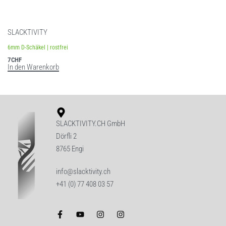
SLACKTIVITY
6mm D-Schäkel | rostfrei
7
CHF
In den Warenkorb
SLACKTIVITY.CH GmbH
Dörfli 2
8765 Engi
info@slacktivity.ch
+41 (0) 77 408 03 57