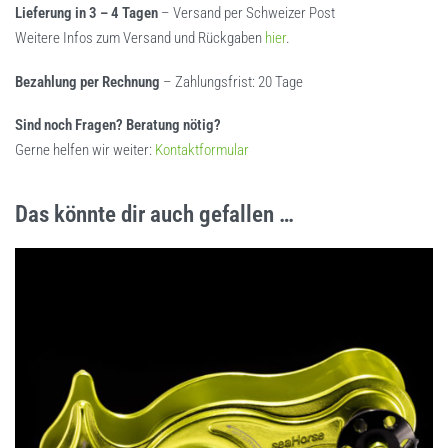
Lieferung in 3 – 4 Tagen
– Versand per Schweizer Post
Weitere Infos zum Versand und Rückgaben
hier
.
Bezahlung per Rechnung
– Zahlungsfrist: 20 Tage
Sind noch Fragen? Beratung nötig?
Gerne helfen wir weiter:
Kontaktformular
Das könnte dir auch gefallen …