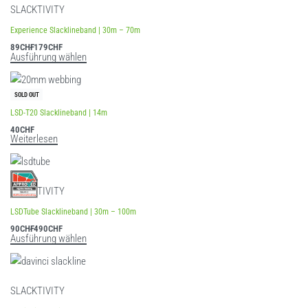
SLACKTIVITY
Experience Slacklineband | 30m – 70m
89
CHF
179
CHF
Ausführung wählen
SOLD OUT
LSD-T20 Slacklineband | 14m
40
CHF
Weiterlesen
SLACKTIVITY
LSDTube Slacklineband | 30m – 100m
90
CHF
490
CHF
Ausführung wählen
SLACKTIVITY