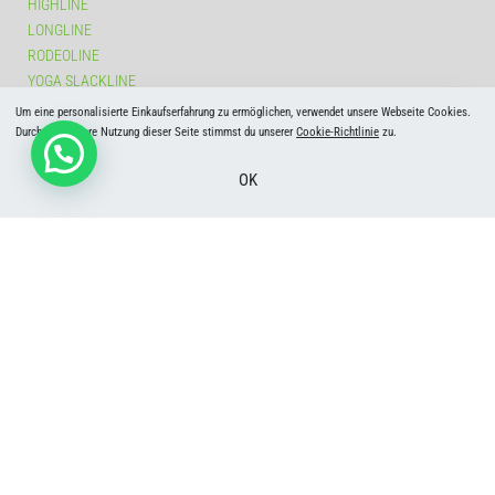
HIGHLINE
LONGLINE
RODEOLINE
YOGA SLACKLINE
BEGINNER SLACKLINE
Um eine personalisierte Einkaufserfahrung zu ermöglichen, verwendet unsere Webseite Cookies.
Durch die weitere Nutzung dieser Seite stimmst du unserer
Cookie-Richtlinie
zu.
OK
ÜBER UNS
DIE SLACKTIVITY GRÜNDER
KONTAKT
© bei SLACKTIVITY 2026 | Alle Rechte vorbehalten | Webdesign by
Press Point