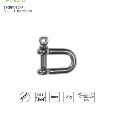
DaVinci Slackline
99
CHF
139
CHF
Ausführung wählen