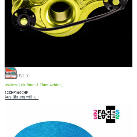
SLACKTIVITY
seaHorse | für 20mm & 25mm Webbing
12
CHF
160
CHF
Ausführung wählen