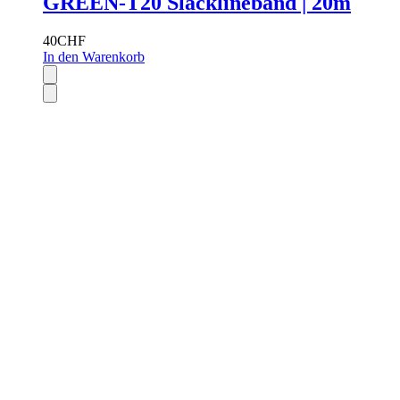
GREEN-T20 Slacklineband | 20m
40
CHF
In den Warenkorb