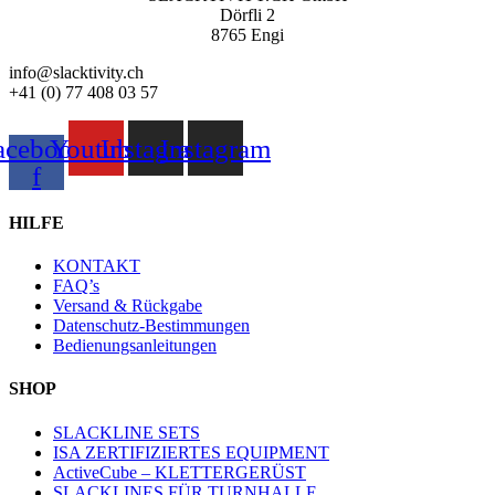
Dörfli 2
8765 Engi
info@slacktivity.ch
+41 (0) 77 408 03 57
acebook-
Youtube
Instagram
Instagram
f
HILFE
KONTAKT
FAQ’s
Versand & Rückgabe
Datenschutz-Bestimmungen
Bedienungsanleitungen
SHOP
SLACKLINE SETS
ISA ZERTIFIZIERTES EQUIPMENT
ActiveCube – KLETTERGERÜST
SLACKLINES FÜR TURNHALLE