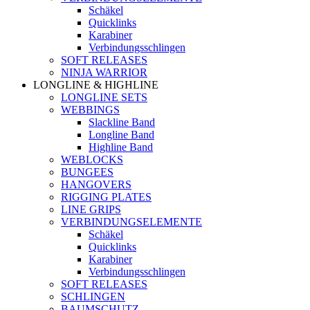
Schäkel
Quicklinks
Karabiner
Verbindungsschlingen
SOFT RELEASES
NINJA WARRIOR
LONGLINE & HIGHLINE
LONGLINE SETS
WEBBINGS
Slackline Band
Longline Band
Highline Band
WEBLOCKS
BUNGEES
HANGOVERS
RIGGING PLATES
LINE GRIPS
VERBINDUNGSELEMENTE
Schäkel
Quicklinks
Karabiner
Verbindungsschlingen
SOFT RELEASES
SCHLINGEN
BAUMSCHUTZ