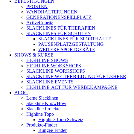
BEFESTIGUNGEN
PFOSTEN
WANDHALTERUNGEN
GENERATIONENSPIELPLATZ
ActiveCube®
SLACKLINES FÜR THERAPIEN
SLACKLINES FÜR SCHULEN
SLACKLINES FÜR SPORTHALLE
PAUSENPLATZGESTALTUNG
WEITERE SPORTGERÄTE
SHOWS & KURSE
HIGHLINE SHOWS
HIGHLINE WORKSHOPS
SLACKLINE WORKSHOPS
SLACKLINE WEITERBILDUNG FÜR LEHRER
SLACKLINE EVENTS
HIGHLINE-ACT FÜR WERBEKAMPAGNE
BLOG
Lerne Slacklinen
Slackline KnowHow
Slackline Projekte
Highline Topo
Highline Topo Schweiz
Produkte-Finder
Bungee-Finder