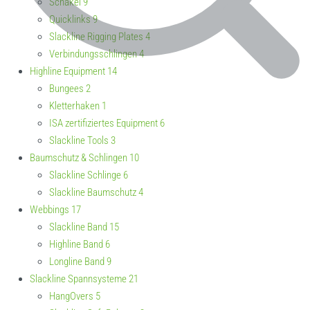
Schäkel
9
Quicklinks
9
Slackline Rigging Plates
4
Verbindungsschlingen
4
Highline Equipment
14
Bungees
2
Kletterhaken
1
ISA zertifiziertes Equipment
6
Slackline Tools
3
Baumschutz & Schlingen
10
Slackline Schlinge
6
Slackline Baumschutz
4
Webbings
17
Slackline Band
15
Highline Band
6
Longline Band
9
Slackline Spannsysteme
21
HangOvers
5