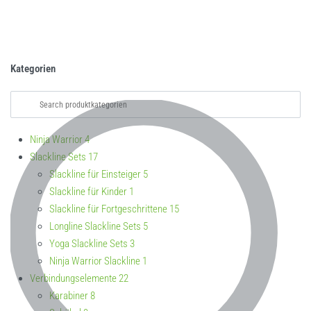
Kategorien
Ninja Warrior
4
Slackline Sets
17
Slackline für Einsteiger
5
Slackline für Kinder
1
Slackline für Fortgeschrittene
15
Longline Slackline Sets
5
Yoga Slackline Sets
3
Ninja Warrior Slackline
1
Verbindungselemente
22
Karabiner
8