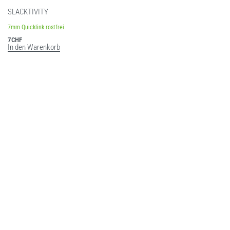
SLACKTIVITY
7mm Quicklink rostfrei
7
CHF
In den Warenkorb