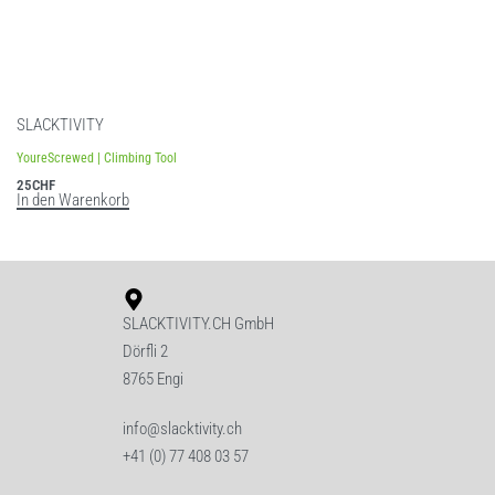
SLACKTIVITY
YoureScrewed | Climbing Tool
25
CHF
In den Warenkorb
SLACKTIVITY.CH GmbH
Dörfli 2
8765 Engi
info@slacktivity.ch
+41 (0) 77 408 03 57