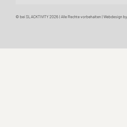
© bei SLACKTIVITY 2026 | Alle Rechte vorbehalten | Webdesign b