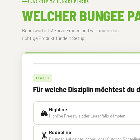
SLACKTIVITY BUNGEE FINDER
WELCHER BUNGEE P
Beantworte 1–3 kurze Fragen und wir finden das
richtige Produkt für dein Setup.
FRAGE 1
Für welche Disziplin möchtest du
Highline
🏔️
Highline Freestyle oder Leashfalls dämpfen
Rodeoline
🤸
Bouncen auf deiner Indoor- oder Outdoor-Rodeolin