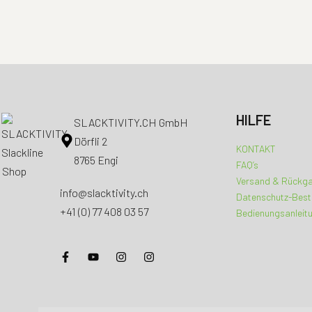
HILFE
SLACKTIVITY.CH GmbH
Dörfli 2
KONTAKT
8765 Engi
FAQ’s
Versand & Rückg
info@slacktivity.ch
Datenschutz-Bes
+41 (0) 77 408 03 57
Bedienungsanleit