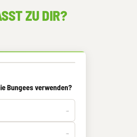
ASST
ZU DIR?
 die Bungees verwenden?
→
→
e