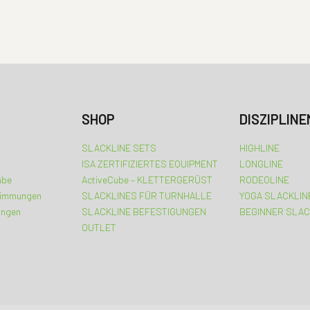
SHOP
DISZIPLINE
SLACKLINE SETS
HIGHLINE
ISA ZERTIFIZIERTES EQUIPMENT
LONGLINE
abe
ActiveCube – KLETTERGERÜST
RODEOLINE
timmungen
SLACKLINES FÜR TURNHALLE
YOGA SLACKLIN
ungen
SLACKLINE BEFESTIGUNGEN
BEGINNER SLAC
OUTLET