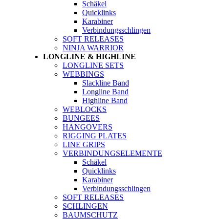
Schäkel
Quicklinks
Karabiner
Verbindungsschlingen
SOFT RELEASES
NINJA WARRIOR
LONGLINE & HIGHLINE
LONGLINE SETS
WEBBINGS
Slackline Band
Longline Band
Highline Band
WEBLOCKS
BUNGEES
HANGOVERS
RIGGING PLATES
LINE GRIPS
VERBINDUNGSELEMENTE
Schäkel
Quicklinks
Karabiner
Verbindungsschlingen
SOFT RELEASES
SCHLINGEN
BAUMSCHUTZ