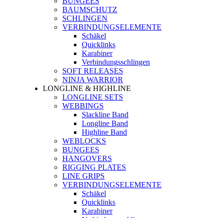
BUNGEES
BAUMSCHUTZ
SCHLINGEN
VERBINDUNGSELEMENTE
Schäkel
Quicklinks
Karabiner
Verbindungsschlingen
SOFT RELEASES
NINJA WARRIOR
LONGLINE & HIGHLINE
LONGLINE SETS
WEBBINGS
Slackline Band
Longline Band
Highline Band
WEBLOCKS
BUNGEES
HANGOVERS
RIGGING PLATES
LINE GRIPS
VERBINDUNGSELEMENTE
Schäkel
Quicklinks
Karabiner