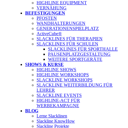
HIGHLINE EQUIPMENT
VERNÄHUNG
BEFESTIGUNGEN
PFOSTEN
WANDHALTERUNGEN
GENERATIONENSPIELPLATZ
ActiveCube®
SLACKLINES FÜR THERAPIEN
SLACKLINES FÜR SCHULEN
SLACKLINES FÜR SPORTHALLE
PAUSENPLATZGESTALTUNG
WEITERE SPORTGERÄTE
SHOWS & KURSE
HIGHLINE SHOWS
HIGHLINE WORKSHOPS
SLACKLINE WORKSHOPS
SLACKLINE WEITERBILDUNG FÜR
LEHRER
SLACKLINE EVENTS
HIGHLINE-ACT FÜR
WERBEKAMPAGNE
BLOG
Lerne Slacklinen
Slackline KnowHow
Slackline Projekte