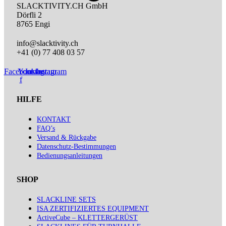
SLACKTIVITY.CH GmbH
Dörfli 2
8765 Engi
info@slacktivity.ch
+41 (0) 77 408 03 57
Facebook-
Youtube
Instagram
Instagram
f
HILFE
KONTAKT
FAQ’s
Versand & Rückgabe
Datenschutz-Bestimmungen
Bedienungsanleitungen
SHOP
SLACKLINE SETS
ISA ZERTIFIZIERTES EQUIPMENT
ActiveCube – KLETTERGERÜST