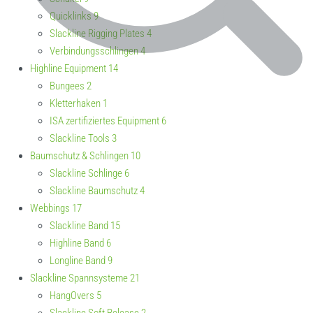
Quicklinks
9
Slackline Rigging Plates
4
Verbindungsschlingen
4
Highline Equipment
14
Bungees
2
Kletterhaken
1
ISA zertifiziertes Equipment
6
Slackline Tools
3
Baumschutz & Schlingen
10
Slackline Schlinge
6
Slackline Baumschutz
4
Webbings
17
Slackline Band
15
Highline Band
6
Longline Band
9
Slackline Spannsysteme
21
HangOvers
5