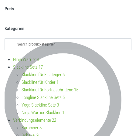
Preis
Kategorien
Ninja Warrior
4
Slackline Sets
17
Slackline für Einsteiger
5
Slackline für Kinder
1
Slackline für Fortgeschrittene
15
Longline Slackline Sets
5
Yoga Slackline Sets
3
Ninja Warrior Slackline
1
Verbindungselemente
22
Karabiner
8
Schäkel
9