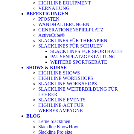
HIGHLINE EQUIPMENT
VERNÄHUNG
BEFESTIGUNGEN
PFOSTEN
WANDHALTERUNGEN
GENERATIONENSPIELPLATZ
ActiveCube®
SLACKLINES FÜR THERAPIEN
SLACKLINES FÜR SCHULEN
SLACKLINES FÜR SPORTHALLE
PAUSENPLATZGESTALTUNG
WEITERE SPORTGERÄTE
SHOWS & KURSE
HIGHLINE SHOWS
HIGHLINE WORKSHOPS
SLACKLINE WORKSHOPS
SLACKLINE WEITERBILDUNG FÜR
LEHRER
SLACKLINE EVENTS
HIGHLINE-ACT FÜR
WERBEKAMPAGNE
BLOG
Lerne Slacklinen
Slackline KnowHow
Slackline Projekte