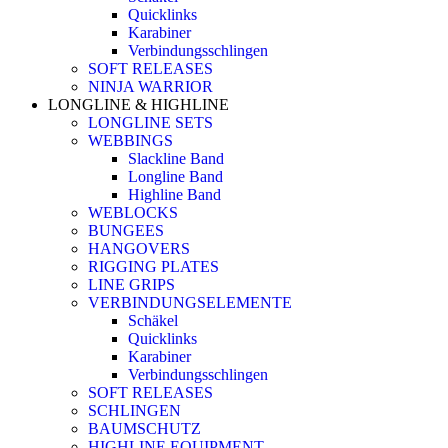
Quicklinks
Karabiner
Verbindungsschlingen
SOFT RELEASES
NINJA WARRIOR
LONGLINE & HIGHLINE
LONGLINE SETS
WEBBINGS
Slackline Band
Longline Band
Highline Band
WEBLOCKS
BUNGEES
HANGOVERS
RIGGING PLATES
LINE GRIPS
VERBINDUNGSELEMENTE
Schäkel
Quicklinks
Karabiner
Verbindungsschlingen
SOFT RELEASES
SCHLINGEN
BAUMSCHUTZ
HIGHLINE EQUIPMENT