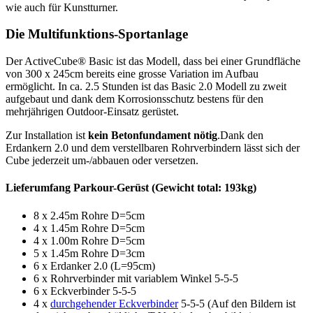
wie auch für Kunstturner.
Die Multifunktions-Sportanlage
Der ActiveCube® Basic ist das Modell, dass bei einer Grundfläche
von 300 x 245cm bereits eine grosse Variation im Aufbau
ermöglicht. In ca. 2.5 Stunden ist das Basic 2.0 Modell zu zweit
aufgebaut und dank dem Korrosionsschutz bestens für den
mehrjährigen Outdoor-Einsatz gerüstet.
Zur Installation ist
kein Betonfundament nötig
.Dank den
Erdankern 2.0 und dem verstellbaren Rohrverbindern lässt sich der
Cube jederzeit um-/abbauen oder versetzen.
Lieferumfang Parkour-Gerüst (Gewicht total: 193kg)
8 x 2.45m Rohre D=5cm
4 x 1.45m Rohre D=5cm
4 x 1.00m Rohre D=5cm
5 x 1.45m Rohre D=3cm
6 x Erdanker 2.0 (L=95cm)
6 x Rohrverbinder mit variablem Winkel 5-5-5
6 x Eckverbinder 5-5-5
4 x
durchgehender Eckverbinder
5-5-5 (Auf den Bildern ist