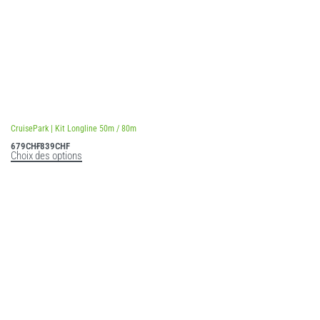
CruisePark | Kit Longline 50m / 80m
679
CHF
839
CHF
Choix des options