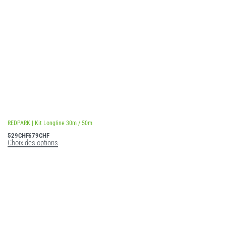
REDPARK | Kit Longline 30m / 50m
529
CHF
679
CHF
Choix des options