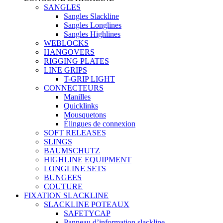
SANGLES
Sangles Slackline
Sangles Longlines
Sangles Highlines
WEBLOCKS
HANGOVERS
RIGGING PLATES
LINE GRIPS
T-GRIP LIGHT
CONNECTEURS
Manilles
Quicklinks
Mousquetons
Élingues de connexion
SOFT RELEASES
SLINGS
BAUMSCHUTZ
HIGHLINE EQUIPMENT
LONGLINE SETS
BUNGEES
COUTURE
FIXATION SLACKLINE
SLACKLINE POTEAUX
SAFETYCAP
Panneau d’information slackline