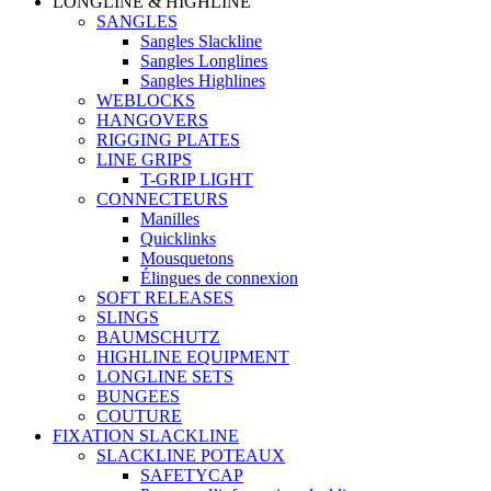
LONGLINE & HIGHLINE
SANGLES
Sangles Slackline
Sangles Longlines
Sangles Highlines
WEBLOCKS
HANGOVERS
RIGGING PLATES
LINE GRIPS
T-GRIP LIGHT
CONNECTEURS
Manilles
Quicklinks
Mousquetons
Élingues de connexion
SOFT RELEASES
SLINGS
BAUMSCHUTZ
HIGHLINE EQUIPMENT
LONGLINE SETS
BUNGEES
COUTURE
FIXATION SLACKLINE
SLACKLINE POTEAUX
SAFETYCAP