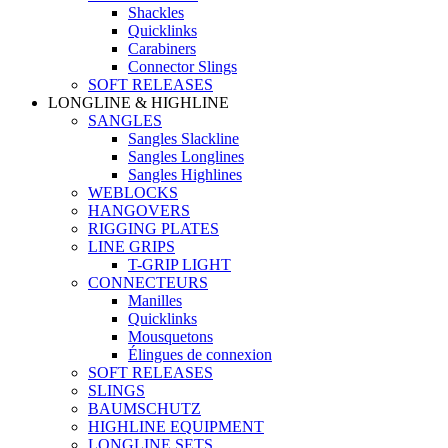
Shackles
Quicklinks
Carabiners
Connector Slings
SOFT RELEASES
LONGLINE & HIGHLINE
SANGLES
Sangles Slackline
Sangles Longlines
Sangles Highlines
WEBLOCKS
HANGOVERS
RIGGING PLATES
LINE GRIPS
T-GRIP LIGHT
CONNECTEURS
Manilles
Quicklinks
Mousquetons
Élingues de connexion
SOFT RELEASES
SLINGS
BAUMSCHUTZ
HIGHLINE EQUIPMENT
LONGLINE SETS