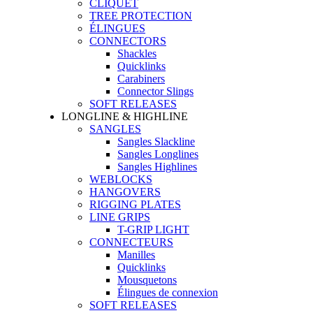
CLIQUET
TREE PROTECTION
ÉLINGUES
CONNECTORS
Shackles
Quicklinks
Carabiners
Connector Slings
SOFT RELEASES
LONGLINE & HIGHLINE
SANGLES
Sangles Slackline
Sangles Longlines
Sangles Highlines
WEBLOCKS
HANGOVERS
RIGGING PLATES
LINE GRIPS
T-GRIP LIGHT
CONNECTEURS
Manilles
Quicklinks
Mousquetons
Élingues de connexion
SOFT RELEASES