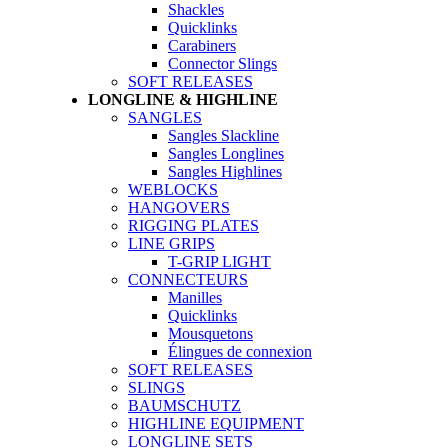
Shackles
Quicklinks
Carabiners
Connector Slings
SOFT RELEASES
LONGLINE & HIGHLINE
SANGLES
Sangles Slackline
Sangles Longlines
Sangles Highlines
WEBLOCKS
HANGOVERS
RIGGING PLATES
LINE GRIPS
T-GRIP LIGHT
CONNECTEURS
Manilles
Quicklinks
Mousquetons
Élingues de connexion
SOFT RELEASES
SLINGS
BAUMSCHUTZ
HIGHLINE EQUIPMENT
LONGLINE SETS