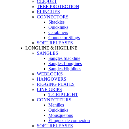
CLIQUET
TREE PROTECTION
ÉLINGUES
CONNECTORS
Shackles
Quicklinks
Carabiners
Connector Slings
SOFT RELEASES
LONGLINE & HIGHLINE
SANGLES
Sangles Slackline
Sangles Longlines
Sangles Highlines
WEBLOCKS
HANGOVERS
RIGGING PLATES
LINE GRIPS
T-GRIP LIGHT
CONNECTEURS
Manilles
Quicklinks
Mousquetons
Élingues de connexion
SOFT RELEASES