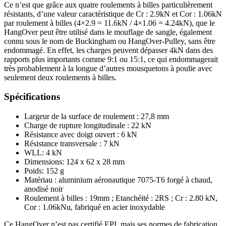
Ce n’est que grâce aux quatre roulements à billes particulièrement
résistants, d’une valeur caractéristique de Cr : 2.9kN et Cor : 1.06kN
par roulement à billes (4×2.9 = 11.6kN / 4×1.06 = 4.24kN), que le
HangOver peut être utilisé dans le mouflage de sangle, également
connu sous le nom de Buckingham ou HangOver-Pulley, sans être
endommagé. En effet, les charges peuvent dépasser 4kN dans des
rapports plus importants comme 9:1 ou 15:1, ce qui endommagerait
très probablement à la longue d’autres mousquetons à poulie avec
seulement deux roulements à billes.
Spécifications
Largeur de la surface de roulement : 27,8 mm
Charge de rupture longitudinale : 22 kN
Résistance avec doigt ouvert : 6 kN
Résistance transversale : 7 kN
WLL: 4 kN
Dimensions: 124 x 62 x 28 mm
Poids: 152 g
Matériau : aluminium aéronautique 7075-T6 forgé à chaud,
anodisé noir
Roulement à billes : 19mm ; Etanchéité : 2RS ; Cr : 2.80 kN,
Cor : 1.06kNu, fabriqué en acier inoxydable
Ce HangOver n’est pas certifié EPI, mais ses normes de fabrication