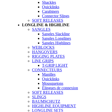
Shackles
Quicklinks
Carabiners
Connector Slings
SOFT RELEASES
LONGLINE & HIGHLINE
SANGLES
Sangles Slackline
Sangles Longlines
Sangles Highlines
WEBLOCKS
HANGOVERS
RIGGING PLATES
LINE GRIPS
T-GRIP LIGHT
CONNECTEURS
Manilles
Quicklinks
Mousquetons
Élingues de connexion
SOFT RELEASES
SLINGS
BAUMSCHUTZ
HIGHLINE EQUIPMENT
LONGLINE SETS