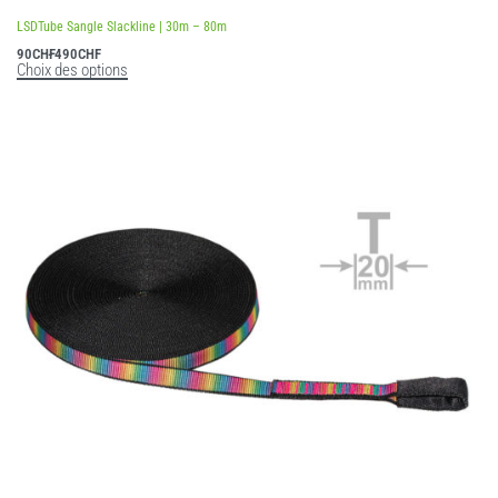
LSDTube Sangle Slackline | 30m – 80m
90
CHF
490
CHF
Choix des options