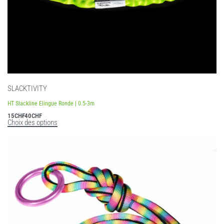
SLACKTIVITY
HT Slackline Elingue Ronde | 0.5-3m
15
CHF
40
CHF
Choix des options