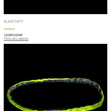
SLACKTIVITY
seaHorse
12
CHF
152
CHF
Choix des options