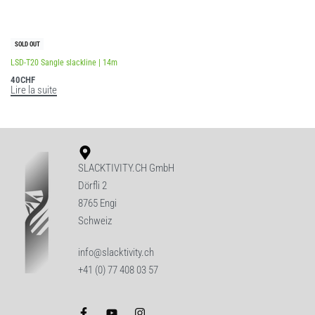
SOLD OUT
LSD-T20 Sangle slackline | 14m
40
CHF
Lire la suite
SLACKTIVITY.CH GmbH
Dörfli 2
8765 Engi
Schweiz
info@slacktivity.ch
+41 (0) 77 408 03 57