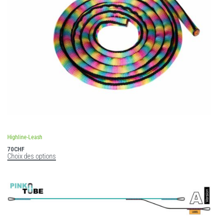
Note
5.00
sur 5
Highline-Leash
70
CHF
Choix des options