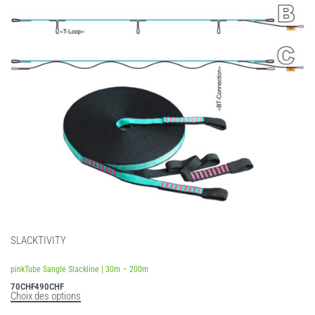
SLACKTIVITY
Note
4.50
sur 5
pinkTube Sangle Slackline | 30m – 200m
70
CHF
490
CHF
Choix des options