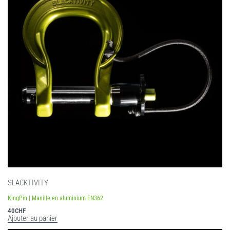
SLACKTIVITY
KingPin | Manille en aluminium EN362
40
CHF
Ajouter au panier