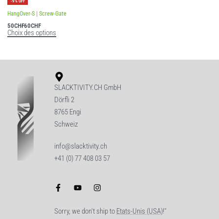
-9% OFF
HangOver-S | Screw-Gate
50
CHF
60
CHF
Choix des options
SLACKTIVITY.CH GmbH
Dörfli 2
8765 Engi
Schweiz
info@slacktivity.ch
+41 (0) 77 408 03 57
Sorry, we don't ship to
Etats-Unis (USA)
!"