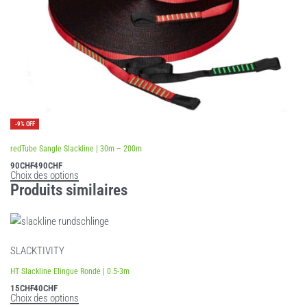
-9% OFF
Note
5.00
sur 5
redTube Sangle Slackline | 30m – 200m
90
CHF
490
CHF
Choix des options
Produits similaires
SLACKTIVITY
HT Slackline Elingue Ronde | 0.5-3m
15
CHF
40
CHF
Choix des options