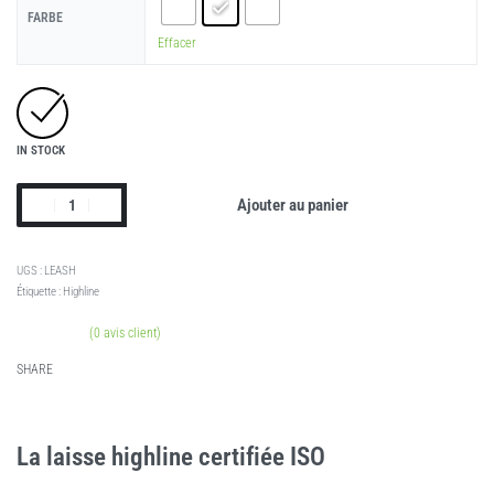
FARBE
Effacer
IN STOCK
Ajouter au panier
LEASH
Étiquette :
Highline
(
0
avis client)
Noté
2
5.00
sur 5 basé sur
notations client
SHARE
La laisse highline certifiée ISO