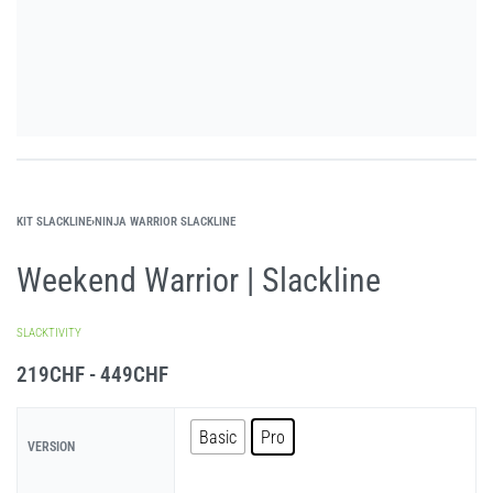
KIT SLACKLINE
›
NINJA WARRIOR SLACKLINE
Weekend Warrior | Slackline
SLACKTIVITY
219
CHF
449
CHF
Basic
Pro
VERSION