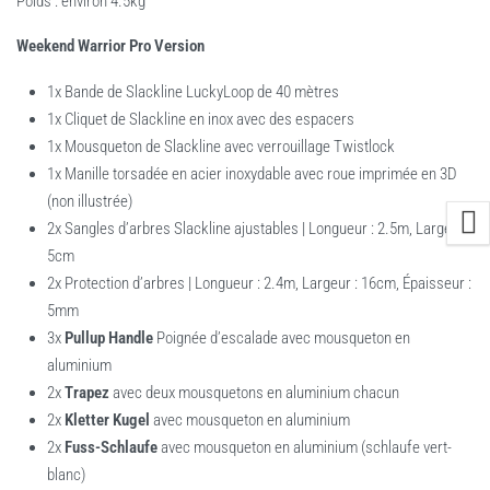
Poids : environ 4.5kg
Weekend Warrior Pro Version
1x Bande de Slackline LuckyLoop de 40 mètres
1x Cliquet de Slackline en inox avec des espacers
1x Mousqueton de Slackline avec verrouillage Twistlock
1x Manille torsadée en acier inoxydable avec roue imprimée en 3D
(non illustrée)
2x Sangles d’arbres Slackline ajustables | Longueur : 2.5m, Largeur :
5cm
2x Protection d’arbres | Longueur : 2.4m, Largeur : 16cm, Épaisseur :
5mm
3x
Pullup Handle
Poignée d’escalade avec mousqueton en
aluminium
2x
Trapez
avec deux mousquetons en aluminium chacun
2x
Kletter Kugel
avec mousqueton en aluminium
2x
Fuss-Schlaufe
avec mousqueton en aluminium (schlaufe vert-
blanc)