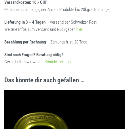
Versandkosten: 10.- CHF
Pauschal, unabhängig der Anzahl Produkte bis 20kg/ <1m Länge
Lieferung in 3 – 4 Tagen
– Versand per Schweizer Post
Weitere Infos zum Versand und Rückgaben
hier
.
Bezahlung per Rechnung
– Zahlungsfrist: 20 Tage
Sind noch Fragen? Beratung nötig?
Gerne helfen wir weiter:
Kontaktformular
Das könnte dir auch gefallen …