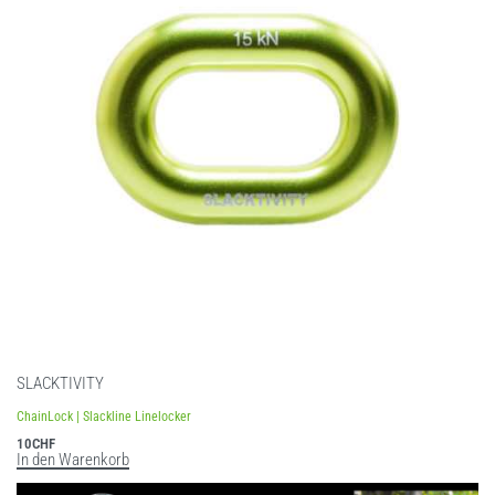
SLACKTIVITY
ChainLock | Slackline Linelocker
10
CHF
In den Warenkorb