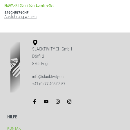
REDPARK | 30m / 50m Longline-Set
529
CHF
679
CHF
Ausführung wählen
SLACKTIVITY.CH GmbH
Dörfli 2
8765 Engi
info@slacktivity.ch
+41 (0) 77 408 03 57
HILFE
KONTAKT