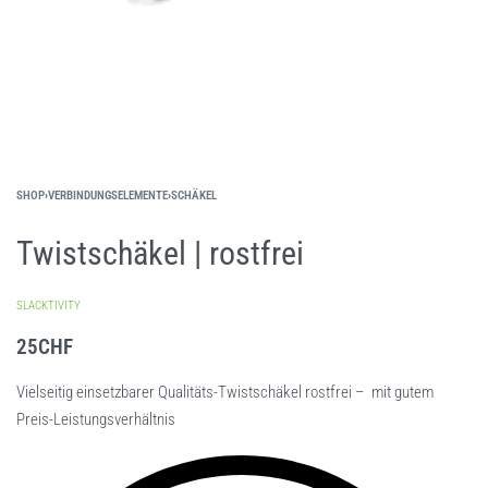
SHOP
›
VERBINDUNGSELEMENTE
›
SCHÄKEL
Twistschäkel | rostfrei
SLACKTIVITY
25
CHF
Vielseitig einsetzbarer Qualitäts-Twistschäkel rostfrei – mit gutem
Preis-Leistungsverhältnis