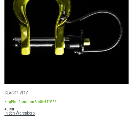
SLACKTIVITY
KingPin | Aluminium Schäkel EN362
40
CHF
In den Warenkorb