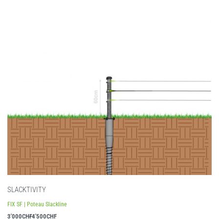
SLACKTIVITY
FIX SF | Poteau Slackline
3'000
CHF
4'500
CHF