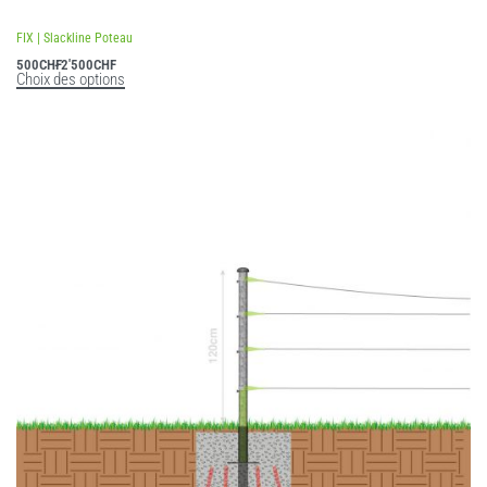
FIX | Slackline Poteau
500
CHF
2'500
CHF
Choix des options