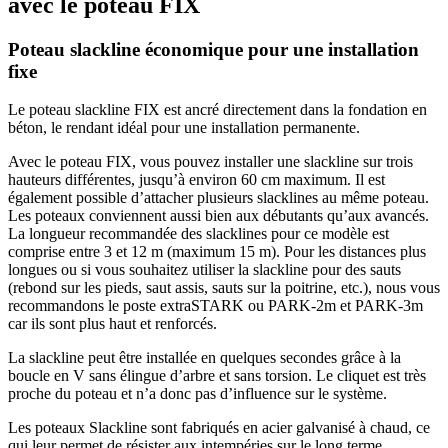
avec le poteau FIX
Poteau slackline économique pour une installation
fixe
Le poteau slackline FIX est ancré directement dans la fondation en
béton, le rendant idéal pour une installation permanente.
Avec le poteau FIX, vous pouvez installer une slackline sur trois
hauteurs différentes, jusqu’à environ 60 cm maximum. Il est
également possible d’attacher plusieurs slacklines au même poteau.
Les poteaux conviennent aussi bien aux débutants qu’aux avancés.
La longueur recommandée des slacklines pour ce modèle est
comprise entre 3 et 12 m (maximum 15 m). Pour les distances plus
longues ou si vous souhaitez utiliser la slackline pour des sauts
(rebond sur les pieds, saut assis, sauts sur la poitrine, etc.), nous vous
recommandons le poste extraSTARK ou PARK-2m et PARK-3m
car ils sont plus haut et renforcés.
La slackline peut être installée en quelques secondes grâce à la
boucle en V sans élingue d’arbre et sans torsion. Le cliquet est très
proche du poteau et n’a donc pas d’influence sur le système.
Les poteaux Slackline sont fabriqués en acier galvanisé à chaud, ce
qui leur permet de résister aux intempéries sur le long terme.