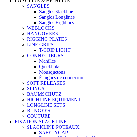
LONGLINE & HIGHLINE
SANGLES
Sangles Slackline
Sangles Longlines
Sangles Highlines
WEBLOCKS
HANGOVERS
RIGGING PLATES
LINE GRIPS
T-GRIP LIGHT
CONNECTEURS
Manilles
Quicklinks
Mousquetons
Élingues de connexion
SOFT RELEASES
SLINGS
BAUMSCHUTZ
HIGHLINE EQUIPMENT
LONGLINE SETS
BUNGEES
COUTURE
FIXATION SLACKLINE
SLACKLINE POTEAUX
SAFETYCAP