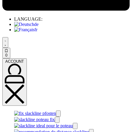
LANGUAGE:
de
fr
0
ACCOUNT