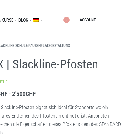
ACCOUNT
 KURSE
BLOG
0
LACKLINE SCHULE
›
PAUSENPLATZGESTALTUNG
X | Slackline-Pfosten
IVITY
CHF
2'500
CHF
 Slackline-Pfosten eignet sich ideal für Standorte wo ein
äres Entfernen des Pfostens nicht nötig ist. Ansonsten
rechen die Eigenschaften dieses Pfostens dem des STANDARD-
ls.