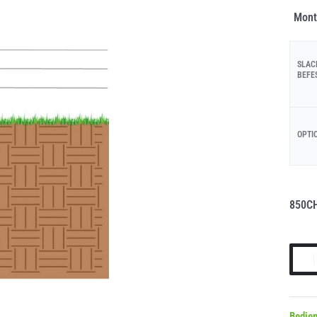
Mont
SLAC
BEFE
OPTI
850
C
Bedie