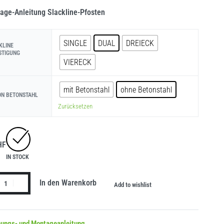
age-Anleitung Slackline-Pfosten
SINGLE
DUAL
DREIECK
KLINE
STIGUNG
VIERECK
mit Betonstahl
ohne Betonstahl
ON BETONSTAHL
Zurücksetzen
HF
IN STOCK
In den Warenkorb
Add to wishlist
nungs- und Montageanleitung