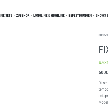
INE SETS
ZUBEHÖR
LONGLINE & HIGHLINE
BEFESTIGUNGEN
SHOWS &
SHOP
›
S
FI
SLACKT
500
Dieser
tempor
entsp
Model