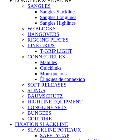
LONGLINE & HIGHLINE
SANGLES
Sangles Slackline
Sangles Longlines
Sangles Highlines
WEBLOCKS
HANGOVERS
RIGGING PLATES
LINE GRIPS
T-GRIP LIGHT
CONNECTEURS
Manilles
Quicklinks
Mousquetons
Élingues de connexion
SOFT RELEASES
SLINGS
BAUMSCHUTZ
HIGHLINE EQUIPMENT
LONGLINE SETS
BUNGEES
COUTURE
FIXATION SLACKLINE
SLACKLINE POTEAUX
SAFETYCAP