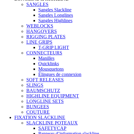
SANGLES
Sangles Slackline
Sangles Longlines
Sangles Highlines
WEBLOCKS
HANGOVERS
RIGGING PLATES
LINE GRIPS
T-GRIP LIGHT
CONNECTEURS
Manilles
Quicklinks
Mousquetons
Élingues de connexion
SOFT RELEASES
SLINGS
BAUMSCHUTZ
HIGHLINE EQUIPMENT
LONGLINE SETS
BUNGEES
COUTURE
FIXATION SLACKLINE
SLACKLINE POTEAUX
SAFETYCAP
Panneau d’information slackline