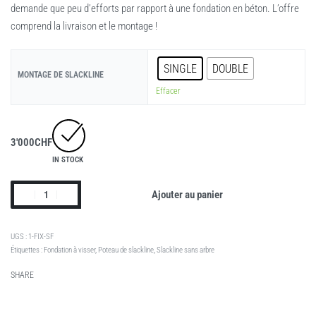
demande que peu d’efforts par rapport à une fondation en béton. L’offre
comprend la livraison et le montage !
SINGLE
DOUBLE
MONTAGE DE SLACKLINE
Effacer
3'000
CHF
IN STOCK
Ajouter au panier
1-FIX-SF
Étiquettes :
Fondation à visser
,
Poteau de slackline
,
Slackline sans arbre
SHARE