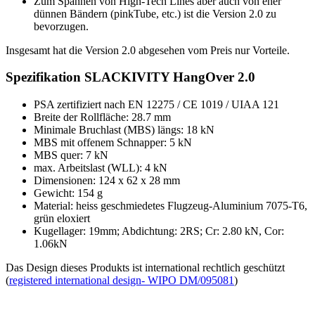
Zum Spannen von High-Tech Lines aber auch von eher
dünnen Bändern (pinkTube, etc.) ist die Version 2.0 zu
bevorzugen.
Insgesamt hat die Version 2.0 abgesehen vom Preis nur Vorteile.
Spezifikation SLACKIVITY HangOver 2.0
PSA zertifiziert nach EN 12275 / CE 1019 / UIAA 121
Breite der Rollfläche: 28.7 mm
Minimale Bruchlast (MBS) längs: 18 kN
MBS mit offenem Schnapper: 5 kN
MBS quer: 7 kN
max. Arbeitslast (WLL): 4 kN
Dimensionen: 124 x 62 x 28 mm
Gewicht: 154 g
Material: heiss geschmiedetes Flugzeug-Aluminium 7075-T6,
grün eloxiert
Kugellager: 19mm; Abdichtung: 2RS; Cr: 2.80 kN, Cor:
1.06kN
Das Design dieses Produkts ist international rechtlich geschützt
(
registered international design- WIPO DM/095081
)