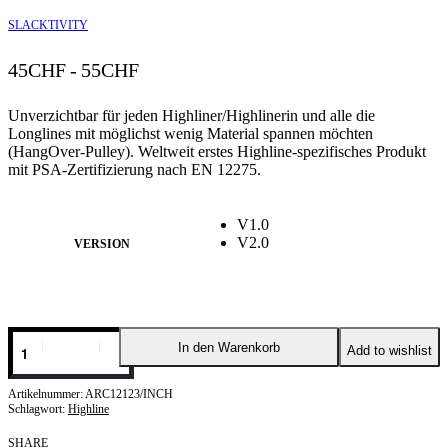
SLACKTIVITY
45
CHF
55
CHF
-10% OFF
Unverzichtbar für jeden Highliner/Highlinerin und alle die
Longlines mit möglichst wenig Material spannen möchten
(HangOver-Pulley). Weltweit erstes Highline-spezifisches Produkt
mit PSA-Zertifizierung nach EN 12275.
V1.0
V2.0
VERSION
In den Warenkorb
Add to wishlist
ARC12123/INCH
Schlagwort:
Highline
SHARE