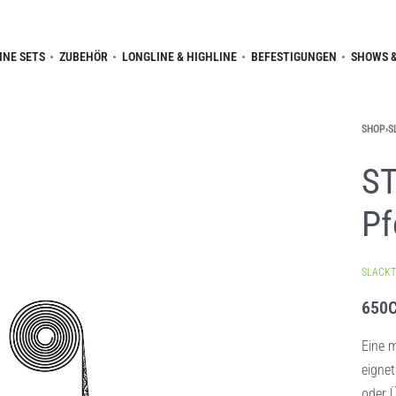
INE SETS
ZUBEHÖR
LONGLINE & HIGHLINE
BEFESTIGUNGEN
SHOWS &
SHOP
›
S
ST
Pf
SLACKT
650
Eine m
eignet
oder 