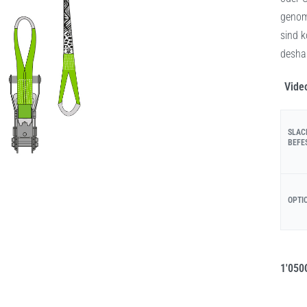
genom
sind 
deshal
Vide
SLAC
BEFE
OPTI
1'050