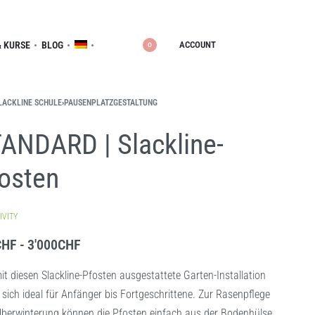
ACCOUNT
 KURSE
BLOG
0
LACKLINE SCHULE
›
PAUSENPLATZGESTALTUNG
ANDARD | Slackline-
osten
IVITY
CHF
3'000
CHF
it diesen Slackline-Pfosten ausgestattete Garten-Installation
 sich ideal für Anfänger bis Fortgeschrittene. Zur Rasenpflege
Überwinterung können die Pfosten einfach aus der Bodenhülse