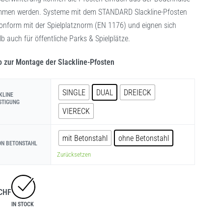
men werden. Systeme mit dem STANDARD Slackline-Pfosten
konform mit der Spielplatznorm (EN 1176) und eignen sich
b auch für öffentliche Parks & Spielplätze.
o zur Montage der Slackline-Pfosten
SINGLE
DUAL
DREIECK
KLINE
STIGUNG
VIERECK
mit Betonstahl
ohne Betonstahl
ON BETONSTAHL
Zurücksetzen
CHF
IN STOCK