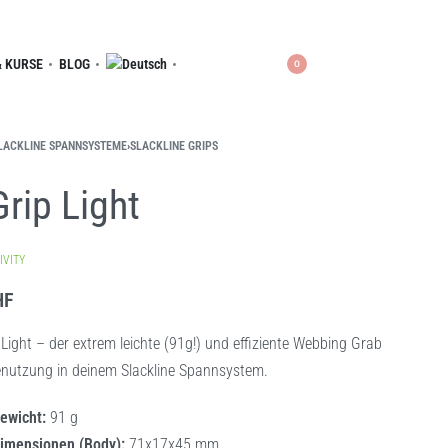
 KURSE
BLOG
0
LACKLINE SPANNSYSTEME
›
SLACKLINE GRIPS
Grip Light
IVITY
HF
 Light – der extrem leichte (91g!) und effiziente Webbing Grab
enutzung in deinem Slackline Spannsystem.
ewicht:
91 g
imensionen (Body):
71x17x45 mm