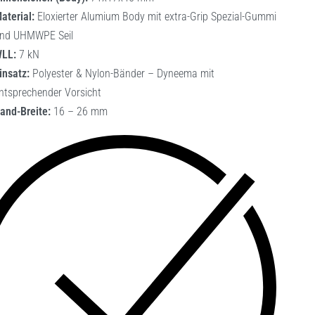
aterial:
Eloxierter Alumium Body mit extra-Grip Spezial-Gummi
nd UHMWPE Seil
LL:
7 kN
insatz:
Polyester & Nylon-Bänder – Dyneema mit
ntsprechender Vorsicht
and-Breite:
16 – 26 mm