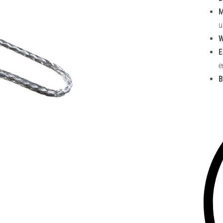
M
u
W
E
e
B