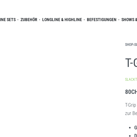
INE SETS
ZUBEHÖR
LONGLINE & HIGHLINE
BEFESTIGUNGEN
SHOWS &
SHOP
›
S
T-
SLACKT
80
C
T-Grip
zur B
G
D