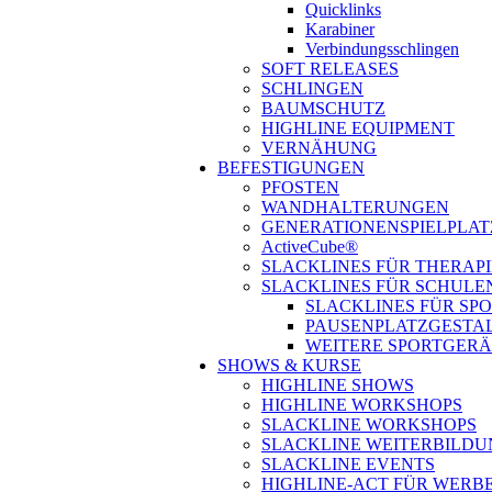
Quicklinks
Karabiner
Verbindungsschlingen
SOFT RELEASES
SCHLINGEN
BAUMSCHUTZ
HIGHLINE EQUIPMENT
VERNÄHUNG
BEFESTIGUNGEN
PFOSTEN
WANDHALTERUNGEN
GENERATIONENSPIELPLAT
ActiveCube®
SLACKLINES FÜR THERAP
SLACKLINES FÜR SCHULE
SLACKLINES FÜR SP
PAUSENPLATZGESTA
WEITERE SPORTGERÄ
SHOWS & KURSE
HIGHLINE SHOWS
HIGHLINE WORKSHOPS
SLACKLINE WORKSHOPS
SLACKLINE WEITERBILDU
SLACKLINE EVENTS
HIGHLINE-ACT FÜR WER