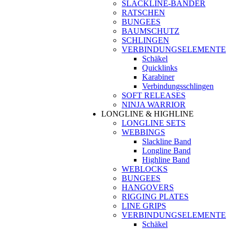
SLACKLINE-BÄNDER
RATSCHEN
BUNGEES
BAUMSCHUTZ
SCHLINGEN
VERBINDUNGSELEMENTE
Schäkel
Quicklinks
Karabiner
Verbindungsschlingen
SOFT RELEASES
NINJA WARRIOR
LONGLINE & HIGHLINE
LONGLINE SETS
WEBBINGS
Slackline Band
Longline Band
Highline Band
WEBLOCKS
BUNGEES
HANGOVERS
RIGGING PLATES
LINE GRIPS
VERBINDUNGSELEMENTE
Schäkel