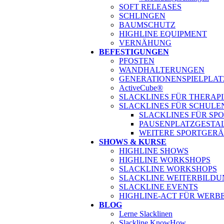
SOFT RELEASES
SCHLINGEN
BAUMSCHUTZ
HIGHLINE EQUIPMENT
VERNÄHUNG
BEFESTIGUNGEN
PFOSTEN
WANDHALTERUNGEN
GENERATIONENSPIELPLAT
ActiveCube®
SLACKLINES FÜR THERAP
SLACKLINES FÜR SCHULE
SLACKLINES FÜR SP
PAUSENPLATZGESTA
WEITERE SPORTGERÄ
SHOWS & KURSE
HIGHLINE SHOWS
HIGHLINE WORKSHOPS
SLACKLINE WORKSHOPS
SLACKLINE WEITERBILDU
SLACKLINE EVENTS
HIGHLINE-ACT FÜR WER
BLOG
Lerne Slacklinen
Slackline KnowHow