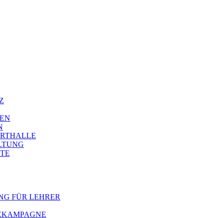
Z
IEN
N
ORTHALLE
LTUNG
TE
NG FÜR LEHRER
BEKAMPAGNE