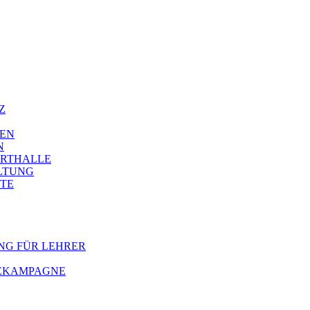
Z
IEN
N
ORTHALLE
LTUNG
TE
NG FÜR LEHRER
BEKAMPAGNE