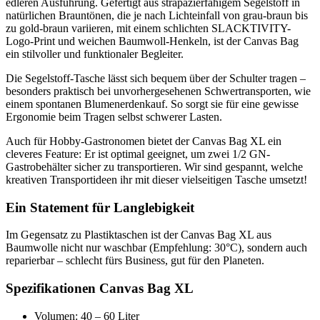
edleren Ausführung. Gefertigt aus strapazierfähigem Segelstoff in
natürlichen Brauntönen, die je nach Lichteinfall von grau-braun bis
zu gold-braun variieren, mit einem schlichten SLACKTIVITY-
Logo-Print und weichen Baumwoll-Henkeln, ist der Canvas Bag
ein stilvoller und funktionaler Begleiter.
Die Segelstoff-Tasche lässt sich bequem über der Schulter tragen –
besonders praktisch bei unvorhergesehenen Schwertransporten, wie
einem spontanen Blumenerdenkauf. So sorgt sie für eine gewisse
Ergonomie beim Tragen selbst schwerer Lasten.
Auch für Hobby-Gastronomen bietet der Canvas Bag XL ein
cleveres Feature: Er ist optimal geeignet, um zwei 1/2 GN-
Gastrobehälter sicher zu transportieren. Wir sind gespannt, welche
kreativen Transportideen ihr mit dieser vielseitigen Tasche umsetzt!
Ein Statement für Langlebigkeit
Im Gegensatz zu Plastiktaschen ist der Canvas Bag XL aus
Baumwolle nicht nur waschbar (Empfehlung: 30°C), sondern auch
reparierbar – schlecht fürs Business, gut für den Planeten.
Spezifikationen Canvas Bag XL
Volumen: 40 – 60 Liter