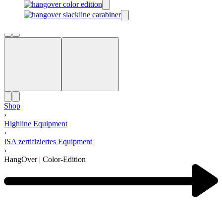
Shop
›
Highline Equipment
›
ISA zertifiziertes Equipment
›
HangOver | Color-Edition