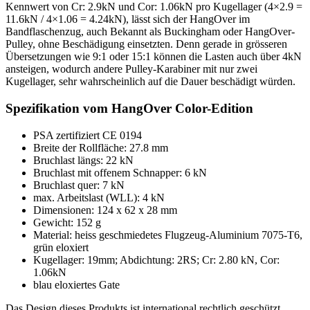
Kennwert von Cr: 2.9kN und Cor: 1.06kN pro Kugellager (4×2.9 =
11.6kN / 4×1.06 = 4.24kN), lässt sich der HangOver im
Bandflaschenzug, auch Bekannt als Buckingham oder HangOver-
Pulley, ohne Beschädigung einsetzten. Denn gerade in grösseren
Übersetzungen wie 9:1 oder 15:1 können die Lasten auch über 4kN
ansteigen, wodurch andere Pulley-Karabiner mit nur zwei
Kugellager, sehr wahrscheinlich auf die Dauer beschädigt würden.
Spezifikation vom HangOver Color-Edition
PSA zertifiziert CE 0194
Breite der Rollfläche: 27.8 mm
Bruchlast längs: 22 kN
Bruchlast mit offenem Schnapper: 6 kN
Bruchlast quer: 7 kN
max. Arbeitslast (WLL): 4 kN
Dimensionen: 124 x 62 x 28 mm
Gewicht: 152 g
Material: heiss geschmiedetes Flugzeug-Aluminium 7075-T6,
grün eloxiert
Kugellager: 19mm; Abdichtung: 2RS; Cr: 2.80 kN, Cor:
1.06kN
blau eloxiertes Gate
Das Design dieses Produkts ist international rechtlich geschützt