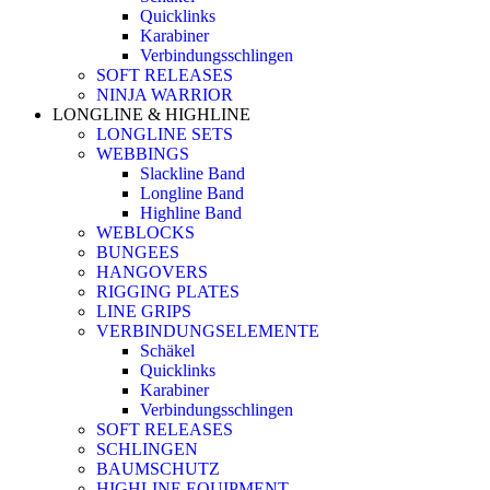
Quicklinks
Karabiner
Verbindungsschlingen
SOFT RELEASES
NINJA WARRIOR
LONGLINE & HIGHLINE
LONGLINE SETS
WEBBINGS
Slackline Band
Longline Band
Highline Band
WEBLOCKS
BUNGEES
HANGOVERS
RIGGING PLATES
LINE GRIPS
VERBINDUNGSELEMENTE
Schäkel
Quicklinks
Karabiner
Verbindungsschlingen
SOFT RELEASES
SCHLINGEN
BAUMSCHUTZ
HIGHLINE EQUIPMENT