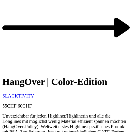
HangOver | Color-Edition
SLACKTIVITY
55
CHF
60
CHF
Unverzichtbar für jeden Highliner/Highlinerin und alle die
Longlines mit möglichst wenig Material effizient spannen möchten
(HangOver-Pulley). Weltweit erstes Highline-spezifisches Produkt
mit PSA-Zertifizierung. Jetzt mit unterschiedlichen GATE-Farben.