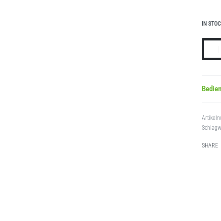
IN STO
Bedie
Schlagw
SHARE