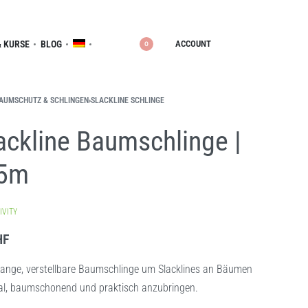
ACCOUNT
 KURSE
BLOG
0
AUMSCHUTZ & SCHLINGEN
›
SLACKLINE SCHLINGE
ackline Baumschlinge |
.5m
IVITY
HF
lange, verstellbare Baumschlinge um Slacklines an Bäumen
al, baumschonend und praktisch anzubringen.