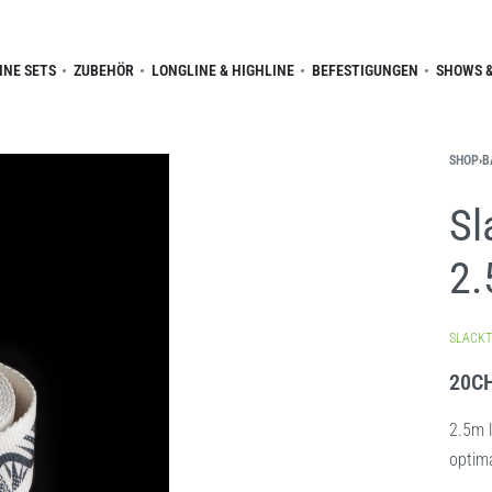
INE SETS
ZUBEHÖR
LONGLINE & HIGHLINE
BEFESTIGUNGEN
SHOWS &
SHOP
›
B
Sl
2
SLACKT
20
C
2.5m 
optim