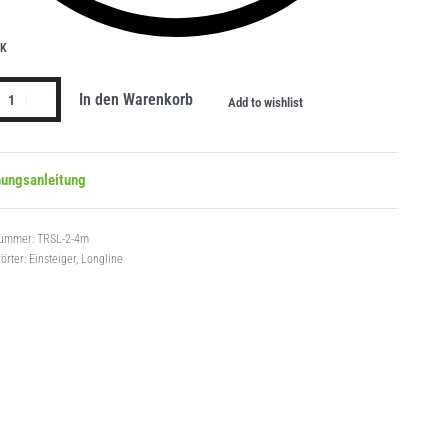
CK
In den Warenkorb
Add to wishlist
nungsanleitung
TRSL-2-4m
örter:
Einsteiger
,
Longline