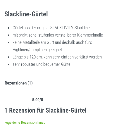
Slackline-Gürtel
Gürtel aus der original SLACKTIVITY-Slackline
mit praktische, stufenlos verstellbarer Klemmschnalle
keine Metallteile am Gurt und deshalb auch fürs
Highlinen/Jumplinen geeignet
Länge bis 120 cm, kann sehr einfach verkürzt werden
sehr robuster und bequemer Gürtel
Rezensionen (1)
5.00
/5
Bewertet mit
1
5.00
von 5, basierend auf
Kundenbewertung
1 Rezension für
Slackline-Gürtel
Füge deine Rezension hinzu