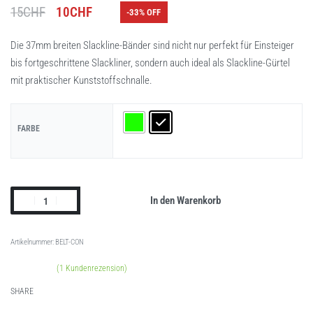
15
CHF
10
CHF
-33% OFF
Die 37mm breiten Slackline-Bänder sind nicht nur perfekt für Einsteiger
bis fortgeschrittene Slackliner, sondern auch ideal als Slackline-Gürtel
mit praktischer Kunststoffschnalle.
FARBE
In den Warenkorb
BELT-CON
(
1
Kundenrezension)
Bewertet mit
1
5.00
von 5, basierend auf
Kundenbewertung
SHARE