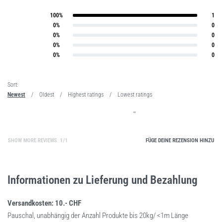
100%
1
Bewertet mit
5
von 5
0%
0
Bewertet mit
4
von 5
0%
0
Bewertet mit
3
von 5
0%
0
Bewertet mit
2
von 5
0%
0
Bewertet mit
1
von 5
Sort:
Newest
Oldest
Highest ratings
Lowest ratings
SHOW MORE REVIEWS
/
FÜGE DEINE REZENSION HINZU
Informationen zu Lieferung und Bezahlung
Versandkosten: 10.- CHF
Pauschal, unabhängig der Anzahl Produkte bis 20kg/ <1m Länge