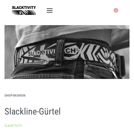
0
SHOP
›
FASHION
Slackline-Gürtel
SLACKTIVITY