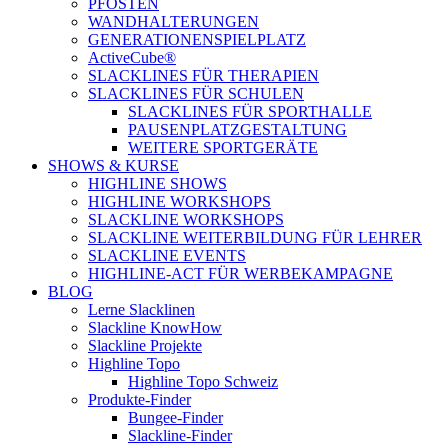
PFOSTEN
WANDHALTERUNGEN
GENERATIONENSPIELPLATZ
ActiveCube®
SLACKLINES FÜR THERAPIEN
SLACKLINES FÜR SCHULEN
SLACKLINES FÜR SPORTHALLE
PAUSENPLATZGESTALTUNG
WEITERE SPORTGERÄTE
SHOWS & KURSE
HIGHLINE SHOWS
HIGHLINE WORKSHOPS
SLACKLINE WORKSHOPS
SLACKLINE WEITERBILDUNG FÜR LEHRER
SLACKLINE EVENTS
HIGHLINE-ACT FÜR WERBEKAMPAGNE
BLOG
Lerne Slacklinen
Slackline KnowHow
Slackline Projekte
Highline Topo
Highline Topo Schweiz
Produkte-Finder
Bungee-Finder
Slackline-Finder