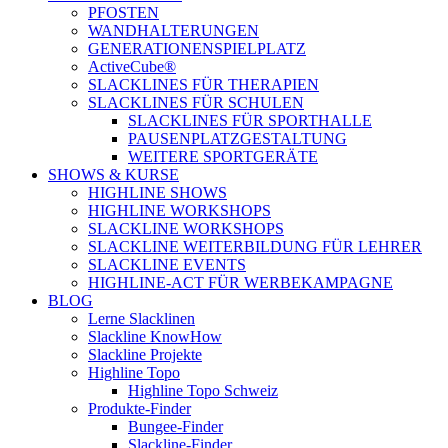
PFOSTEN
WANDHALTERUNGEN
GENERATIONENSPIELPLATZ
ActiveCube®
SLACKLINES FÜR THERAPIEN
SLACKLINES FÜR SCHULEN
SLACKLINES FÜR SPORTHALLE
PAUSENPLATZGESTALTUNG
WEITERE SPORTGERÄTE
SHOWS & KURSE
HIGHLINE SHOWS
HIGHLINE WORKSHOPS
SLACKLINE WORKSHOPS
SLACKLINE WEITERBILDUNG FÜR LEHRER
SLACKLINE EVENTS
HIGHLINE-ACT FÜR WERBEKAMPAGNE
BLOG
Lerne Slacklinen
Slackline KnowHow
Slackline Projekte
Highline Topo
Highline Topo Schweiz
Produkte-Finder
Bungee-Finder
Slackline-Finder