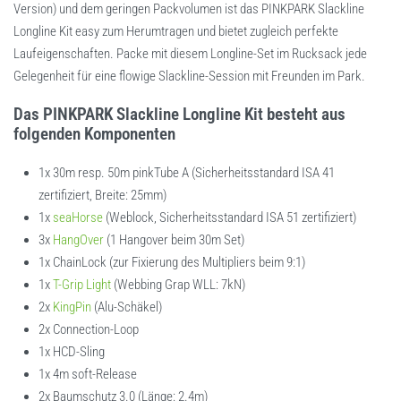
Version) und dem geringen Packvolumen ist das PINKPARK Slackline
Longline Kit easy zum Herumtragen und bietet zugleich perfekte
Laufeigenschaften. Packe mit diesem Longline-Set im Rucksack jede
Gelegenheit für eine flowige Slackline-Session mit Freunden im Park.
Das PINKPARK Slackline Longline Kit besteht aus
folgenden Komponenten
1x 30m resp. 50m pinkTube A (Sicherheitsstandard ISA 41
zertifiziert, Breite: 25mm)
1x
seaHorse
(Weblock, Sicherheitsstandard ISA 51 zertifiziert)
3x
HangOver
(1 Hangover beim 30m Set)
1x ChainLock (zur Fixierung des Multipliers beim 9:1)
1x
T-Grip Light
(Webbing Grap WLL: 7kN)
2x
KingPin
(Alu-Schäkel)
2x Connection-Loop
1x HCD-Sling
1x 4m soft-Release
2x Baumschutz 3.0 (Länge: 2.4m)