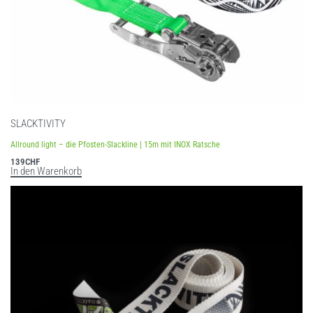
SLACKTIVITY
Allround light – die Pfosten-Slackline | 15m mit INOX Ratsche
139
CHF
In den Warenkorb