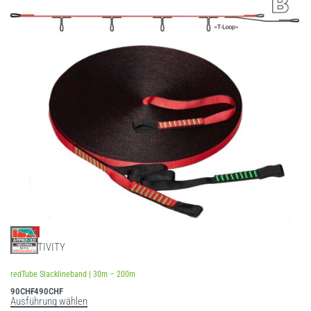
-9% OFF
SLACKTIVITY
Bewertet mit
5.00
von 5
redTube Slacklineband | 30m – 200m
90
CHF
490
CHF
Ausführung wählen