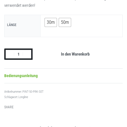
verwendet werden!
30m
50m
LÄNGE
In den Warenkorb
Bedienungsanleitung
PINT-50-PRK-SET
Schlagwort:
Longline
SHARE