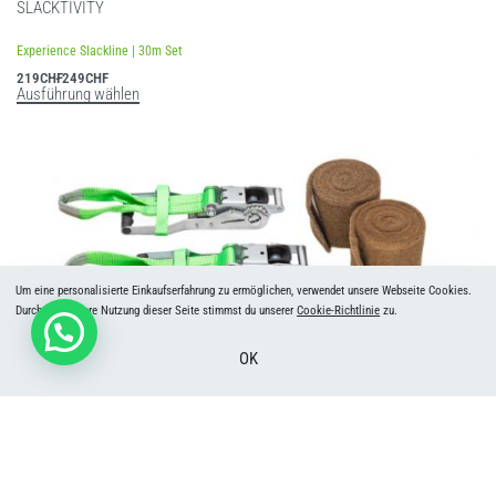
SLACKTIVITY
Bewertet mit
5.00
von 5
Experience Slackline | 30m Set
219
CHF
249
CHF
Ausführung wählen
Um eine personalisierte Einkaufserfahrung zu ermöglichen, verwendet unsere Webseite Cookies.
Durch die weitere Nutzung dieser Seite stimmst du unserer
Cookie-Richtlinie
zu.
OK