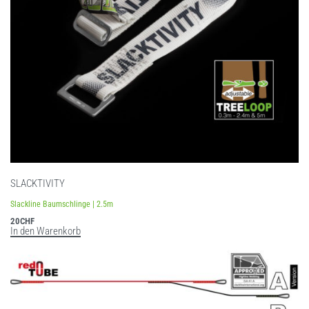
SLACKTIVITY
Slackline Baumschlinge | 2.5m
20
CHF
In den Warenkorb