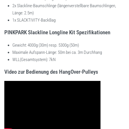
2x Slackline-Baumschlinge (längenverstellbare Baumschlingen,
Länge: 2.5m)
1x SLACKTIVITY-BackBag
PINKPARK Slackline Longline Kit Spezifikationen
Gewicht: 4000g (30m) resp. 5300g (50m)
Maximale Aufspann-Länge: 50m bei ca. 3m Durchhang
WLL(Gesamtsystem): 7kN
Video zur Bedienung des HangOver-Pulleys