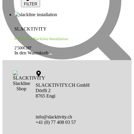
FILTER
SLACKTIVITY
PARK-3m | Slackline-Installation
2'500
CHF
In den Warenkorb
SLACKTIVITY.CH GmbH
Dörfli 2
8765 Engi
info@slacktivity.ch
+41 (0) 77 408 03 57