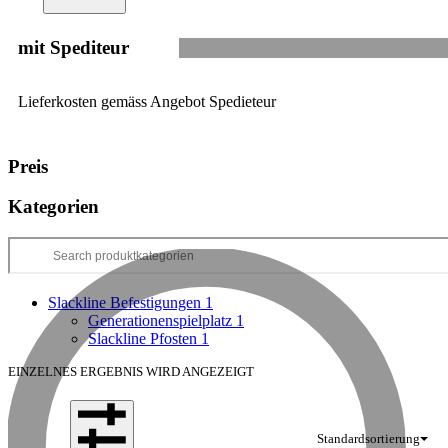
mit Spediteur
Lieferkosten gemäss Angebot Spedieteur
Preis
Kategorien
Slackline Befestigungen
1
Generationenspielplatz
1
Slackline Pfosten
1
EINZELNES ERGEBNIS WIRD ANGEZEIGT
Standardsortierung