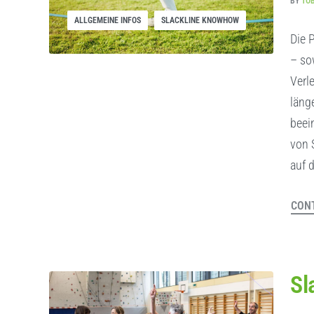
BY
TO
ALLGEMEINE INFOS
SLACKLINE KNOWHOW
Die 
– so
Verl
läng
beei
von 
auf 
CONT
Sl