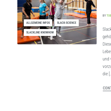
BY
TO
ALLGEMEINE INFOS
SLACK-SCIENCE
Slac
SLACKLINE KNOWHOW
gehö
Dies
Lebe
und 
vorz
die [
CONT