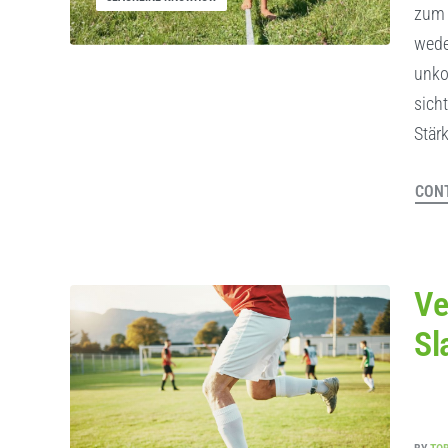
zum 
wede
unko
sich
Stär
CONT
Ve
Sl