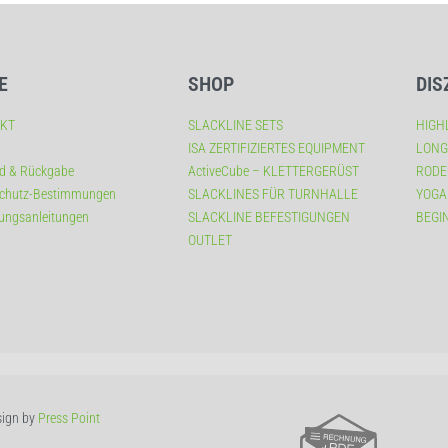
E
SHOP
DIS
KT
SLACKLINE SETS
HIGH
ISA ZERTIFIZIERTES EQUIPMENT
LONG
d & Rückgabe
ActiveCube – KLETTERGERÜST
RODE
chutz-Bestimmungen
SLACKLINES FÜR TURNHALLE
YOGA
ungsanleitungen
SLACKLINE BEFESTIGUNGEN
BEGI
OUTLET
sign by
Press Point