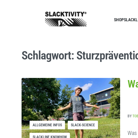
SHOP
SLACKL
Schlagwort:
Sturzpräventi
Wa
BY
TO
ALLGEMEINE INFOS
SLACK-SCIENCE
Was 
SLACKLINE KNOWHOW