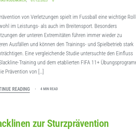
BIAS RODENKIRCH
07/12/2023
0
Prävention von Verletzungen spielt im Fussball eine wichtige Rol
wohl im Leistungs- als auch im Breitensport. Besonders
etzungen der unteren Extremitäten führen immer wieder zu
eren Ausfällen und können den Trainings- und Spielbetrieb stark
nträchtigen. Eine vergleichende Studie untersuchte den Einfluss
Slackline-Training und dem etablierten FIFA 11+ Übungsprogra
die Prävention von […]
INUE READING
4 MIN READ
acklinen zur Sturzprävention